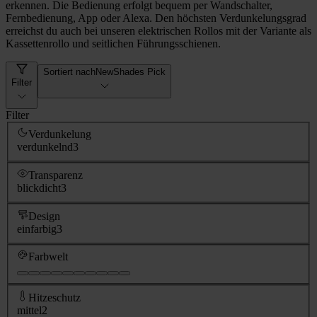
erkennen. Die Bedienung erfolgt bequem per Wandschalter,
Fernbedienung, App oder Alexa. Den höchsten Verdunkelungsgrad
erreichst du auch bei unseren elektrischen Rollos mit der Variante als
Kassettenrollo und seitlichen Führungsschienen.
Sortiert nach
NewShades Pick
Filter
Filter
Verdunkelung
verdunkelnd
3
Transparenz
blickdicht
3
Design
einfarbig
3
Farbwelt
Hitzeschutz
mittel
2