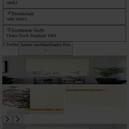
stark
1
Blendschutz
sehr stark
3
Zertifizierte Stoffe
Oeko-Tex® Standard 100
1
3 Treffer
Sortiert nach
NewShades Pick