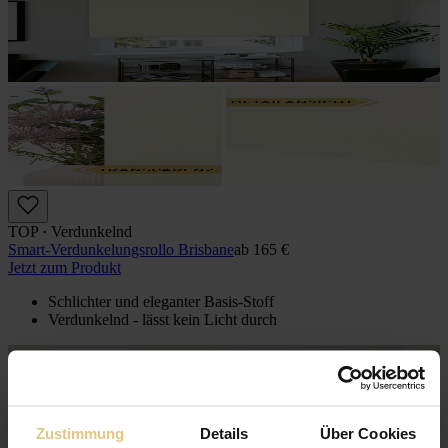
TOP · Verdunkelnd
Smart-Verdunkelungsrollo Brisbane
ab
165 €
Jetzt zum Produkt
Schlichter und eleganter Basis-Stoff
Verdunkelnd - lässt kein Licht durch
Zustimmung
Details
Über Cookies