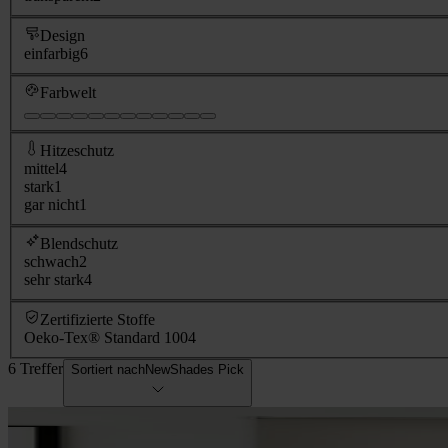
Design
einfarbig
6
Farbwelt
Hitzeschutz
mittel
4
stark
1
gar nicht
1
Blendschutz
schwach
2
sehr stark
4
Zertifizierte Stoffe
Oeko-Tex® Standard 100
4
6 Treffer
Sortiert nach
NewShades Pick