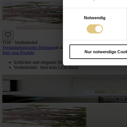
Einwilligungsauswahl
Notwendig
TOP · Verdunkelnd
Verdunkelungs­rollo Brisbane
ab
44 €
Nur notwendige Cook
Jetzt zum Produkt
Schlichter und eleganter Basis-Stoff
Verdunkelnd - lässt kein Licht durch