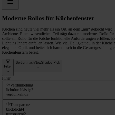
Moderne Rollos für Küchenfenster
Küchen sind heute viel mehr als ein Ort, an dem „nur“ gekocht wird
Ambiente. Einen wesentlichen Teil trägt dazu ein modernes Rollo für 
sollte ein Rollo für die Küche funktionelle Anforderungen erfüllen. E
Licht ins Innere einfallen lassen. Wie viel Helligkeit du in der Küche
eleganten Optik und bettet sich harmonisch in die Gesamtgestaltung 
Küchenfenstern bereit.
Sortiert nach
NewShades Pick
Filter
Filter
Verdunkelung
lichtdurchlässig
3
verdunkelnd
3
Transparenz
blickdicht
4
transparent
2