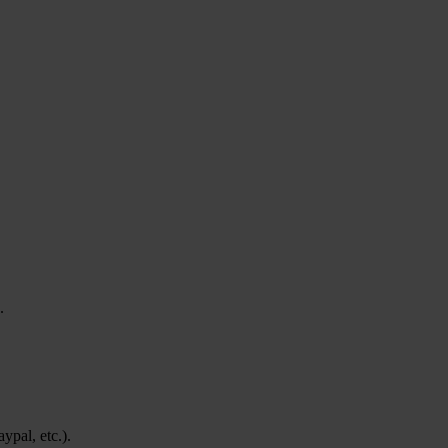
.
pal, etc.).