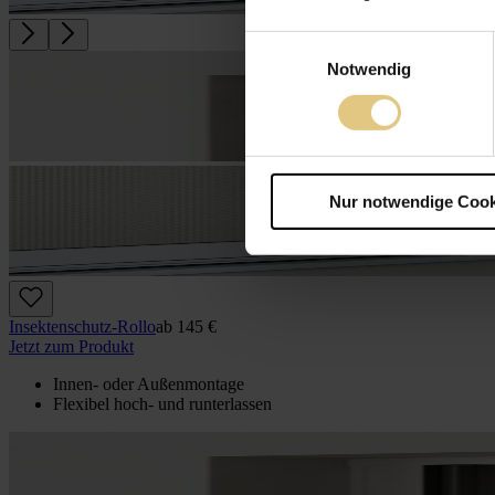
Einwilligungsauswahl
Notwendig
Nur notwendige Cook
Insektenschutz-Rollo
ab
145 €
Jetzt zum Produkt
Innen- oder Außenmontage
Flexibel hoch- und runterlassen