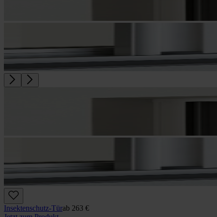
Insektenschutz-Tür
ab
263 €
Jetzt zum Produkt