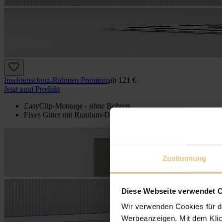
Insektenschutz-Rahmen Premium
ab
121 €
Jetzt zum Produkt
EasyClip-Montage - ohne Bohren
Fixes Gitter mit Rundum-Dichtprofil
Zustimmung
Diese Webseite verwendet 
Wir verwenden Cookies für d
Werbeanzeigen. Mit dem Klic