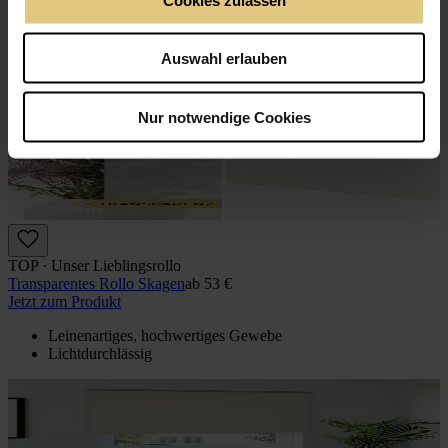
Auswahl erlauben
Nur notwendige Cookies
TOP · Unser Lieblingsrollo
Transparentes Rollo Skagen
ab
53 €
Jetzt zum Produkt
Leinenartiges, hochwertiges Gewebe
Lichtdurchlässig