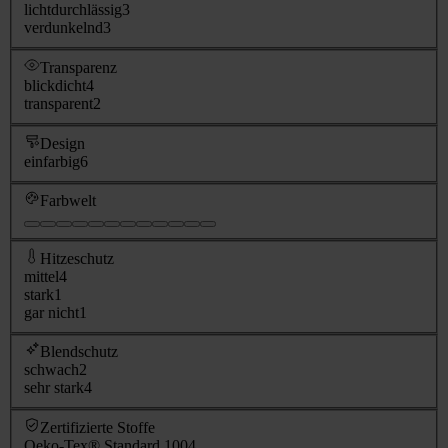
lichtdurchlässig
3
verdunkelnd
3
Transparenz
blickdicht
4
transparent
2
Design
einfarbig
6
Farbwelt
Hitzeschutz
mittel
4
stark
1
gar nicht
1
Blendschutz
schwach
2
sehr stark
4
Zertifizierte Stoffe
Oeko-Tex® Standard 100
4