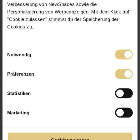
Verbesserung von NewShades sowie die
Personalisierung von Werbeanzeigen. Mit dem Klick auf
"Cookie zulassen" stimmst du der Speicherung der
Cookies zu.
TOP · Transparent
Transparentes Rollo Boston
ab
47 €
Jetzt zum Produkt
Einwilligungsauswahl
Notwendig
Feines, weiches Gewebe
Lichtdurchlässig
Präferenzen
Statistiken
Marketing
Cookies zulassen