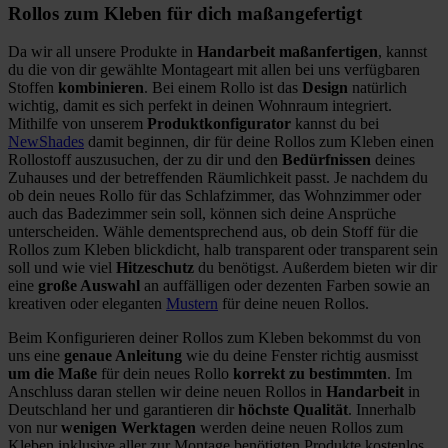
Rollos zum Kleben für dich maßangefertigt
Da wir all unsere Produkte in
Handarbeit maßanfertigen
, kannst
du die von dir gewählte Montageart mit allen bei uns verfügbaren
Stoffen
kombinieren
. Bei einem Rollo ist das
Design
natürlich
wichtig, damit es sich perfekt in deinen Wohnraum integriert.
Mithilfe von unserem
Produktkonfigurator
kannst du bei
NewShades
damit beginnen, dir für deine Rollos zum Kleben einen
Rollostoff auszusuchen, der zu dir und den
Bedürfnissen
deines
Zuhauses und der betreffenden Räumlichkeit passt. Je nachdem du
ob dein neues Rollo für das Schlafzimmer, das Wohnzimmer oder
auch das Badezimmer sein soll, können sich deine Ansprüche
unterscheiden. Wähle dementsprechend aus, ob dein Stoff für die
Rollos zum Kleben blickdicht, halb transparent oder transparent sein
soll und wie viel
Hitzeschutz
du benötigst. Außerdem bieten wir dir
eine
große Auswahl
an auffälligen oder dezenten Farben sowie an
kreativen oder eleganten
Mustern
für deine neuen Rollos.
Beim Konfigurieren deiner Rollos zum Kleben bekommst du von
uns eine
genaue Anleitung
wie du deine Fenster richtig ausmisst
um die Maße
für dein neues Rollo
korrekt zu bestimmten
. Im
Anschluss daran stellen wir deine neuen Rollos in
Handarbeit
in
Deutschland her und garantieren dir
höchste Qualität
. Innerhalb
von nur
wenigen Werktagen
werden deine neuen Rollos zum
Kleben inklusive aller zur Montage benötigten Produkte kostenlos