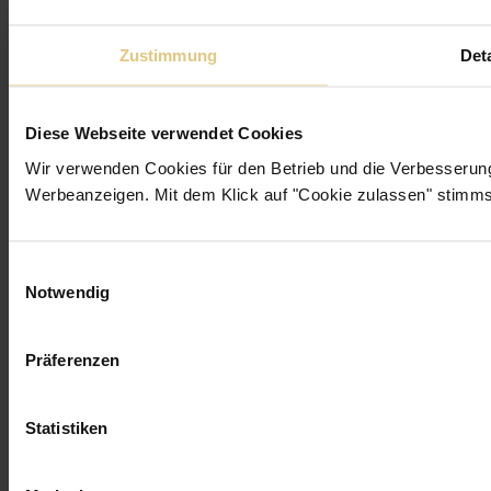
Garantie
Plissees
Zustimmung
Deta
Rollos
Kassettenrollos
Smart Home Rollos
Vorhänge
Diese Webseite verwendet Cookies
Vorhangstangen
Alu-Jalousien
Wir verwenden Cookies für den Betrieb und die Verbesseru
Holzjalousien
Werbeanzeigen. Mit dem Klick auf "Cookie zulassen" stimms
Dachfenster
Insektenschutz
Übersicht
Einwilligungsauswahl
Notwendig
Facebook
Instagram
Pinterest
Präferenzen
Statistiken
3b8cb71 · production · 2026-08-05T14:35:19.540Z