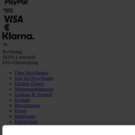
Rechnung
SEPA-Lastschrift
EPS-Überweisung
Über NewShades
Jobs bei NewShades
Häufige Fragen
Montageanleitungen
Zahlung & Versand
Kontakt
Bewertungen
Presse
Impressum
Datenschutz
AGB
Widerrufsrecht