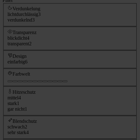
Filter
Verdunkelung
lichtdurchlässig
3
verdunkelnd
3
Transparenz
blickdicht
4
transparent
2
Design
einfarbig
6
Farbwelt
Hitzeschutz
mittel
4
stark
1
gar nicht
1
Blendschutz
schwach
2
sehr stark
4