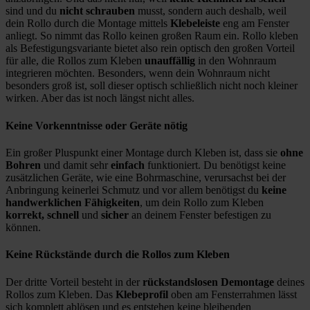
sind und du
nicht schrauben
musst, sondern auch deshalb, weil
dein Rollo durch die Montage mittels
Klebeleiste
eng am Fenster
anliegt. So nimmt das Rollo keinen großen Raum ein. Rollo kleben
als Befestigungsvariante bietet also rein optisch den großen Vorteil
für alle, die Rollos zum Kleben
unauffällig
in den Wohnraum
integrieren möchten. Besonders, wenn dein Wohnraum nicht
besonders groß ist, soll dieser optisch schließlich nicht noch kleiner
wirken. Aber das ist noch längst nicht alles.
Keine Vorkenntnisse oder Geräte nötig
Ein großer Pluspunkt einer Montage durch Kleben ist, dass sie
ohne
Bohren
und damit sehr
einfach
funktioniert. Du benötigst keine
zusätzlichen Geräte, wie eine Bohrmaschine, verursachst bei der
Anbringung keinerlei Schmutz und vor allem benötigst du
keine
handwerklichen Fähigkeiten
, um dein Rollo zum Kleben
korrekt, schnell
und
sicher
an deinem Fenster befestigen zu
können.
Keine Rückstände durch die Rollos zum Kleben
Der dritte Vorteil besteht in der
rückstandslosen Demontage
deines
Rollos zum Kleben. Das
Klebeprofil
oben am Fensterrahmen lässt
sich komplett ablösen und es entstehen keine bleibenden