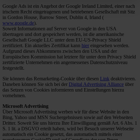
Google Ads ist ein Angebot der Google Ireland Limited, einer nach
irischem Recht eingetragenen und betriebenen Gesellschaft mit Sitz
in Gordon House, Barrow Street, Dublin 4, Irland (
www.google.de
).
Soweit Informationen auf Server von Google in den USA
übertragen und dort gespeichert werden, ist die amerikanische
Gesellschaft Google LLC unter dem EU-US-Privacy Shield
zertifiziert. Ein aktuelles Zertifikat kann
hier
eingesehen werden.
Aufgrund dieses Abkommens zwischen den USA und der
Europäischen Kommission hat letztere für unter dem Privacy Shield
zertifizierte Unternehmen ein angemessenes Datenschutzniveau
festgestellt.
Sie können das Remarketing-Cookie über diesen
Link
deaktivieren.
Daneben können Sie sich bei der
Digital Advertising Alliance
über
das Setzen von Cookies informieren und Einstellungen hierzu
vornehmen.
Microsoft Advertising
Über Microsoft Advertising werben wir für diese Website in den
Bing, Yahoo und MSN Suchergebnissen sowie auf den Webseiten
Dritter. Soweit Sie uns hierzu Ihre Einwilligung gemäß Art. 6 Abs. 1
S. 1 lit. a DSGVO erteilt haben, wird bei Besuch unserer Webseite
automatisch ein Cookie gesetzt, das automatisch mittels einer
pseudonymen CookieID und auf Grundlage der von Ihnen