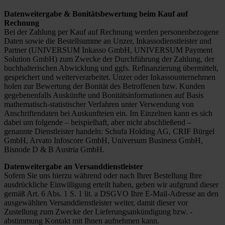
Datenweitergabe & Bonitätsbewertung beim Kauf auf
Rechnung
Bei der Zahlung per Kauf auf Rechnung werden personenbezogene
Daten sowie die Bestellsumme an Unzer, Inkassodienstleister und
Partner (UNIVERSUM Inkasso GmbH, UNIVERSUM Payment
Solution GmbH) zum Zwecke der Durchführung der Zahlung, der
buchhalterischen Abwicklung und ggfs. Refinanzierung übermittelt,
gespeichert und weiterverarbeitet. Unzer oder Inkassounternehmen
holen zur Bewertung der Bonität des Betroffenen bzw. Kunden
gegebenenfalls Auskünfte und Bonitätsinformationen auf Basis
mathematisch-statistischer Verfahren unter Verwendung von
Anschriftendaten bei Auskunfteien ein. Im Einzelnen kann es sich
dabei um folgende – beispielhaft, aber nicht abschließend –
genannte Dienstleister handeln: Schufa Holding AG, CRIF Bürgel
GmbH, Arvato Infoscore GmbH, Universum Business GmbH,
Bisnode D & B Austria GmbH.
Datenweitergabe an Versanddienstleister
Sofern Sie uns hierzu während oder nach Ihrer Bestellung Ihre
ausdrückliche Einwilligung erteilt haben, geben wir aufgrund dieser
gemäß Art. 6 Abs. 1 S. 1 lit. a DSGVO Ihre E-Mail-Adresse an den
ausgewählten Versanddienstleister weiter, damit dieser vor
Zustellung zum Zwecke der Lieferungsankündigung bzw. -
abstimmung Kontakt mit Ihnen aufnehmen kann.