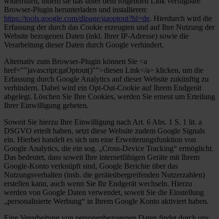
widerrufen, indem sie das unter dem folgenden Link verfügbare
Browser-Plugin herunterladen und installieren:
https://tools.google.com/dlpage/gaoptout?hl=de
. Hierdurch wird die
Erfassung der durch das Cookie erzeugten und auf Ihre Nutzung der
Website bezogenen Daten (inkl. Ihrer IP-Adresse) sowie die
Verarbeitung dieser Daten durch Google verhindert.
Alternativ zum Browser-Plugin können Sie <a
href=""javascript:gaOptout()"">diesen Link</a> klicken, um die
Erfassung durch Google Analytics auf dieser Website zukünftig zu
verhindern. Dabei wird ein Opt-Out-Cookie auf Ihrem Endgerät
abgelegt. Löschen Sie Ihre Cookies, werden Sie erneut um Erteilung
Ihrer Einwilligung gebeten.
Soweit Sie hierzu Ihre Einwilligung nach Art. 6 Abs. 1 S. 1 lit. a
DSGVO erteilt haben, setzt diese Website zudem Google Signals
ein. Hierbei handelt es sich um eine Erweiterungsfunktion von
Google Analytics, die ein sog. „Cross-Device Tracking“ ermöglicht.
Das bedeutet, dass soweit Ihre internetfähigen Geräte mit Ihrem
Google-Konto verknüpft sind, Google Berichte über das
Nutzungsverhalten (insb. die geräteübergreifenden Nutzerzahlen)
erstellen kann, auch wenn Sie Ihr Endgerät wechseln. Hierzu
werden von Google Daten verwendet, soweit Sie die Einstellung
„personalisierte Werbung“ in Ihrem Google Konto aktiviert haben.
Eine Verarbeitung von personenbezogenen Daten findet durch uns