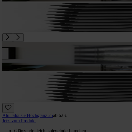
Alu-Jalousie Hochglanz 25
ab
62 €
Jetzt zum Produkt
Glänzende, leicht spiegelnde Lamellen