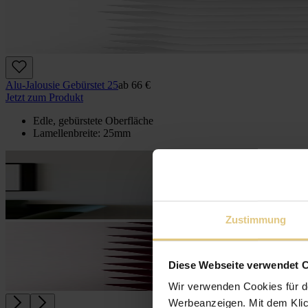
Alu-Jalousie Gebürstet 25
ab
66 €
Jetzt zum Produkt
Edle, gebürstete Oberfläche
Lamellenbreite: 25mm
Zustimmung
Diese Webseite verwendet 
Wir verwenden Cookies für d
Werbeanzeigen. Mit dem Klic