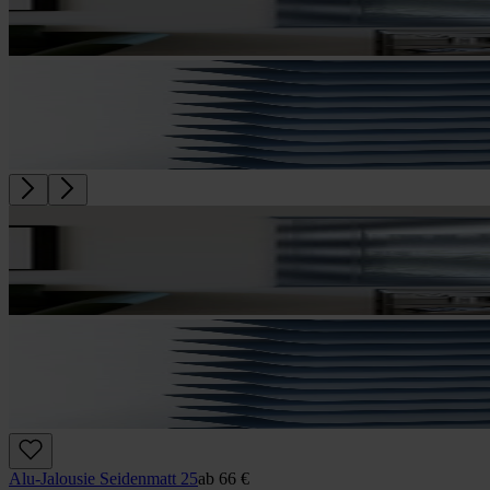
Alu-Jalousie Seidenmatt 25
ab
66 €