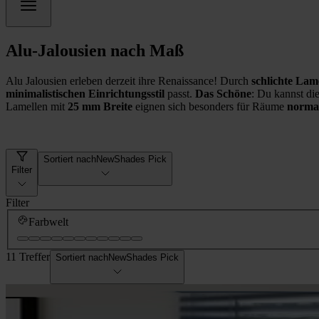
Alu-Jalousien nach Maß
Alu Jalousien erleben derzeit ihre Renaissance! Durch
schlichte Lam
minimalistischen Einrichtungsstil
passt.
Das Schöne
: Du kannst di
Lamellen mit
25 mm Breite
eignen sich besonders für Räume
norma
Sortiert nach
NewShades Pick
Filter
Filter
Farbwelt
11 Treffer
Sortiert nach
NewShades Pick