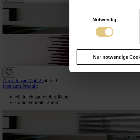
Einwilligungsauswahl
Notwendig
Nur notwendige Cook
Alu-Jalousie Matt 25
ab
62 €
Jetzt zum Produkt
Matte, elegante Oberfläche
Lamellenbreite: 25mm