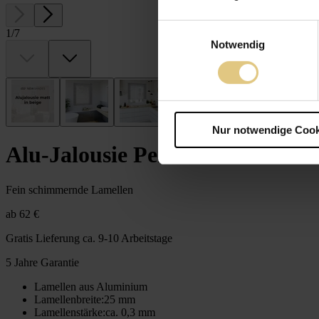
Einwilligungsauswahl
1
/
7
Notwendig
Nur notwendige Cook
Alu-Jalousie Perlmutt 25 silber
Fein schimmernde Lamellen
ab
62 €
Gratis Lieferung
ca. 9-10 Arbeitstage
5 Jahre Garantie
Lamellen aus Aluminium
Lamellenbreite
:
25 mm
Lamellenstärke
:
ca. 0,3 mm