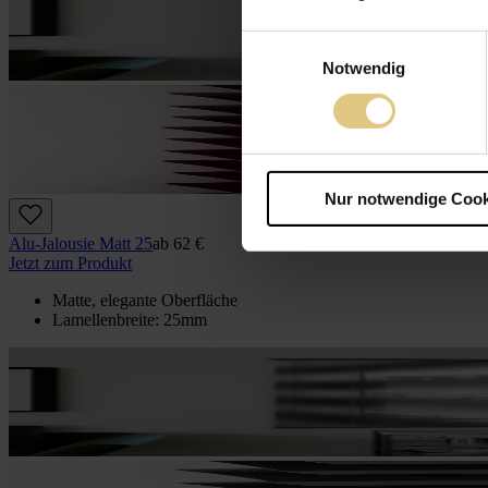
Einwilligungsauswahl
Notwendig
Nur notwendige Cook
Alu-Jalousie Matt 25
ab
62 €
Jetzt zum Produkt
Matte, elegante Oberfläche
Lamellenbreite: 25mm