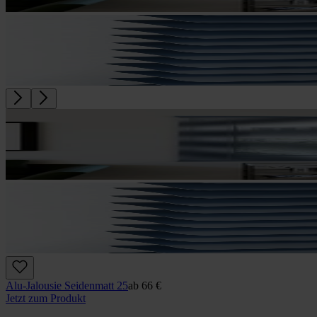
Alu-Jalousie Seidenmatt 25
ab
66 €
Jetzt zum Produkt