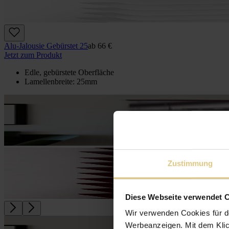
Alu-Jalousie Gebürstet 25
ab
66 €
Jetzt zum Produkt
Edle, gebürstete Oberfläche
Lamellenbreite: 25mm
Zustimmung
Diese Webseite verwendet 
Wir verwenden Cookies für d
Werbeanzeigen. Mit dem Klic