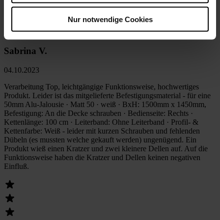
Nur notwendige Cookies
5
/5
Sabrina V.
04.10.2023
Verarbeitung Top, leichtgängige Funktionsweise, hochwertiges
Produkt. Leider ist das mitgelieferte Befestigungsmaterial - für eine
50mm Alu-Jalousie · Matt 50 · weiß · BxH: 1500mm x 1450mm,
Befestigung: An die Decke schrauben · Bedienseite: Rechts ·
Kettenlänge: 100 cm · Leiterband: Ohne Leiterband · Profil- &
Kettenfarbe: Weiß - leider mit kurzen Schrauben und fehlenden
Dübeln (es mussten welche gekauft werden) ungenügend. Ein
Produkt wieß einen Kratzer und zwei kleinere Dellen auf. Auf die
Funktionsweise haben die Kratzer und Dellen keinen negativen
Einfluß.