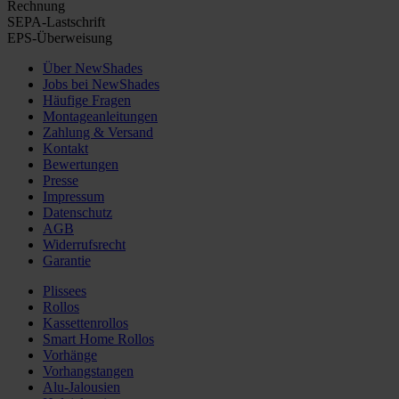
Rechnung
SEPA-Lastschrift
EPS-Überweisung
Über NewShades
Jobs bei NewShades
Häufige Fragen
Montageanleitungen
Zahlung & Versand
Kontakt
Bewertungen
Presse
Impressum
Datenschutz
AGB
Widerrufsrecht
Garantie
Plissees
Rollos
Kassettenrollos
Smart Home Rollos
Vorhänge
Vorhangstangen
Alu-Jalousien