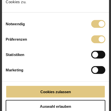
Cookies zu.
5 Sterne
86
%
4 Sterne
Einwilligungsauswahl
14
%
Notwendig
3 Sterne
0
%
2 Sterne
0
%
Präferenzen
1 Stern
0
%
Statistiken
Philipp S.
30.04.2024
Marketing
Bereits meine zweite Bestellung bei NewShades. Nach wie vor alles
super. Vom Bestelleingang bis zur Anlieferung alles super verlaufen.
Super Qualität! Definitiv weiterzuempfehlen - 100% positiv!
Cookies zulassen
Auswahl erlauben