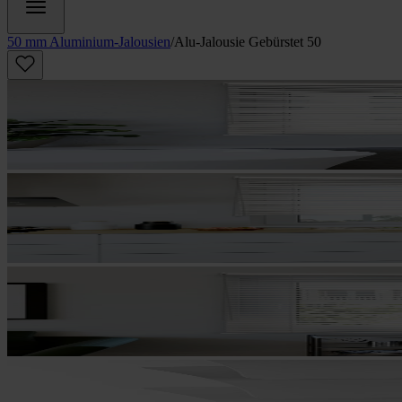
50 mm Aluminium-Jalousien
/
Alu-Jalousie Gebürstet 50