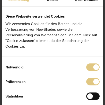
Diese Webseite verwendet Cookies
Wir verwenden Cookies für den Betrieb und die
TOP · Hitzeschutz
Verdunkelungs­rollo Java
ab
47 €
Verbesserung von NewShades sowie die
Jetzt zum Produkt
Personalisierung von Werbeanzeigen. Mit dem Klick auf
"Cookie zulassen" stimmst du der Speicherung der
Verdunkelungsstoff mit schöner Haptik
Verdunkelnd - lässt kein Licht durch
Cookies zu.
Einwilligungsauswahl
Notwendig
Präferenzen
Statistiken