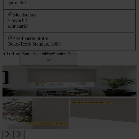
gar nicht
1
Blendschutz
schwach
2
sehr stark
4
Zertifizierte Stoffe
Oeko-Tex® Standard 100
4
6 Treffer
Sortiert nach
NewShades Pick