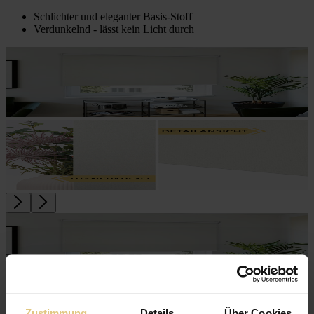
Schlichter und eleganter Basis-Stoff
Verdunkelnd - lässt kein Licht durch
Zustimmung
Details
Über Cookies