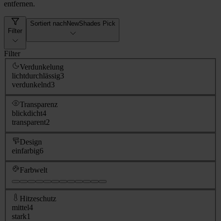
entfernen.
Sortiert nach
NewShades Pick
Filter
Filter
Verdunkelung
lichtdurchlässig
3
verdunkelnd
3
Transparenz
blickdicht
4
transparent
2
Design
einfarbig
6
Farbwelt
Hitzeschutz
mittel
4
stark
1