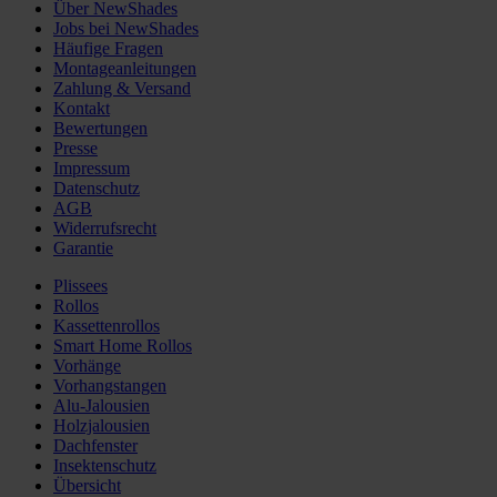
Über NewShades
Jobs bei NewShades
Häufige Fragen
Montageanleitungen
Zahlung & Versand
Kontakt
Bewertungen
Presse
Impressum
Datenschutz
AGB
Widerrufsrecht
Garantie
Plissees
Rollos
Kassettenrollos
Smart Home Rollos
Vorhänge
Vorhangstangen
Alu-Jalousien
Holzjalousien
Dachfenster
Insektenschutz
Übersicht