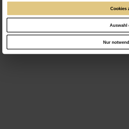
Cookies 
Auswahl 
Nur notwend