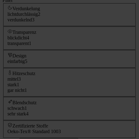
Filter
Verdunkelung
lichtdurchlässig
2
verdunkelnd
3
Transparenz
blickdicht
4
transparent
1
Design
einfarbig
5
Hitzeschutz
mittel
3
stark
1
gar nicht
1
Blendschutz
schwach
1
sehr stark
4
Zertifizierte Stoffe
Oeko-Tex® Standard 100
3