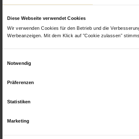
Smart Home Rollos
Vorhänge
Vorhangstangen
Diese Webseite verwendet Cookies
Alu-Jalousien
Holzjalousien
Wir verwenden Cookies für den Betrieb und die Verbesseru
Dachfenster
Werbeanzeigen. Mit dem Klick auf "Cookie zulassen" stimms
Insektenschutz
Übersicht
Einwilligungsauswahl
Facebook
Notwendig
Instagram
Pinterest
Präferenzen
3b8cb71 · production · 2026-08-05T14:35:19.540Z
Statistiken
Marketing