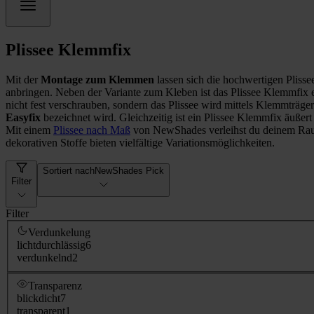
Plissee Klemmfix
Mit der
Montage zum Klemmen
lassen sich die hochwertigen Plis
anbringen. Neben der Variante zum Kleben ist das Plissee Klemmfix e
nicht fest verschrauben, sondern das Plissee wird mittels Klemmträge
Easyfix
bezeichnet wird. Gleichzeitig ist ein Plissee Klemmfix äußert
Mit einem
Plissee nach Maß
von NewShades verleihst du deinem Ra
dekorativen Stoffe bieten vielfältige Variationsmöglichkeiten.
Sortiert nach
NewShades Pick
Filter
Filter
Verdunkelung
lichtdurchlässig
6
verdunkelnd
2
Transparenz
blickdicht
7
transparent
1