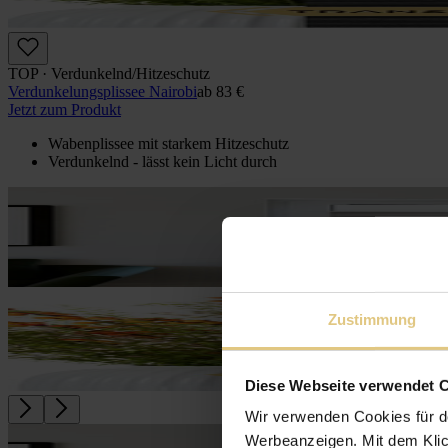
TOP · Verdunkelnd/Hitzeschutz
Verdunkelungs­plissee Nairobi
ab
83 €
Jetzt zum Produkt
Wabenplissee mit starkem Hitzeschutz
Verdunkelnd - lässt kein Licht durch
Zustimmung
Diese Webseite verwendet 
Wir verwenden Cookies für d
Werbeanzeigen. Mit dem Klic