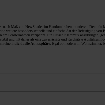
sees nach Maß von NewShades im Handumdrehen montieren. Denn du ka
ine weitere besonders schnelle und einfache Art der Befestigung von P
rn am Fensterrahmen verspannt. Ein Plissee Klemmfix anzubringen, geht
 stabil und gilt daher als eine zuverlässige und geschätzte Ausführung d
um eine
individuelle Atmosphäre
. Egal ob modern im Wohnzimmer, be