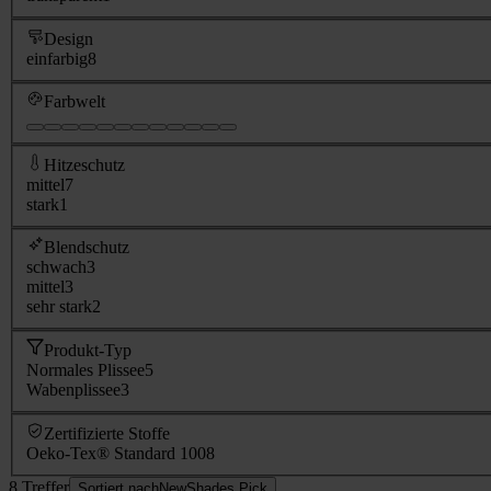
Design
einfarbig
8
Farbwelt
Hitzeschutz
mittel
7
stark
1
Blendschutz
schwach
3
mittel
3
sehr stark
2
Produkt-Typ
Normales Plissee
5
Wabenplissee
3
Zertifizierte Stoffe
Oeko-Tex® Standard 100
8
8 Treffer
Sortiert nach
NewShades Pick