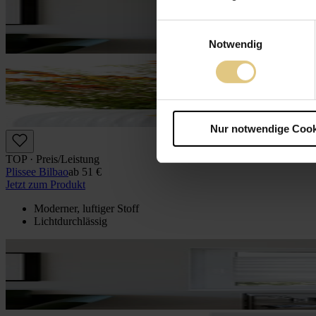
Einwilligungsauswahl
Notwendig
Nur notwendige Cook
TOP · Preis/Leistung
Plissee Bilbao
ab
51 €
Jetzt zum Produkt
Moderner, luftiger Stoff
Lichtdurchlässig