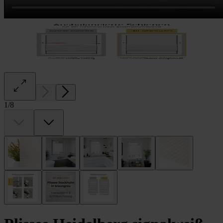
1
/
8