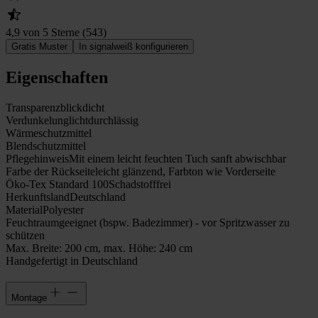
4,9 von 5 Sterne
(
543
)
Gratis Muster
In signalweiß konfigurieren
Eigenschaften
Transparenz
blickdicht
Verdunkelung
lichtdurchlässig
Wärmeschutz
mittel
Blendschutz
mittel
Pflegehinweis
Mit einem leicht feuchten Tuch sanft abwischbar
Farbe der Rückseite
leicht glänzend, Farbton wie Vorderseite
Öko-Tex Standard 100
Schadstofffrei
Herkunftsland
Deutschland
Material
Polyester
Feuchtraumgeeignet (bspw. Badezimmer) - vor Spritzwasser zu
schützen
Max. Breite: 200 cm, max. Höhe: 240 cm
Handgefertigt in Deutschland
Montage