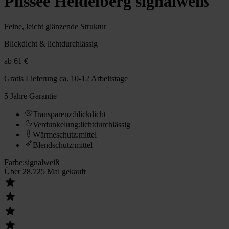
Plissee Heidelberg signalweiß
Feine, leicht glänzende Struktur
Blickdicht & lichtdurchlässig
ab
61 €
Gratis Lieferung
ca. 10-12 Arbeitstage
5 Jahre Garantie
Transparenz
:
blickdicht
Verdunkelung
:
lichtdurchlässig
Wärmeschutz
:
mittel
Blendschutz
:
mittel
Farbe
:
signalweiß
Über 28.725 Mal gekauft