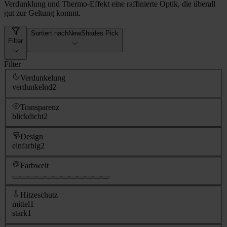
Verdunklung und Thermo-Effekt eine raffinierte Optik, die überall
gut zur Geltung kommt.
Sortiert nach
NewShades Pick
Filter
Filter
Verdunkelung
verdunkelnd
2
Transparenz
blickdicht
2
Design
einfarbig
2
Farbwelt
Hitzeschutz
mittel
1
stark
1