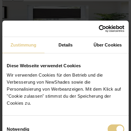
Zustimmung
Details
Über Cookies
Diese Webseite verwendet Cookies
TOP · Verdunkelnd/Hitzeschutz
Wir verwenden Cookies für den Betrieb und die
Verdunkelungs­plissee Nairobi
ab
83 €
Verbesserung von NewShades sowie die
Jetzt zum Produkt
Personalisierung von Werbeanzeigen. Mit dem Klick auf
Wabenplissee mit starkem Hitzeschutz
"Cookie zulassen" stimmst du der Speicherung der
Verdunkelnd - lässt kein Licht durch
Cookies zu.
Einwilligungsauswahl
Notwendig