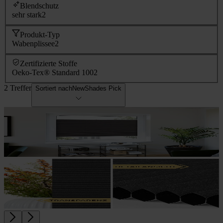
Blendschutz
sehr stark
2
Produkt-Typ
Wabenplissee
2
Zertifizierte Stoffe
Oeko-Tex® Standard 100
2
2 Treffer
Sortiert nach
NewShades Pick