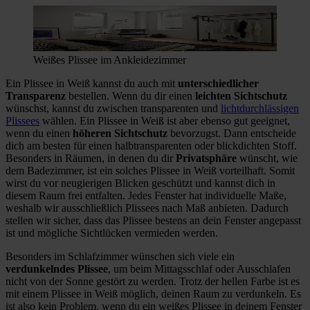
Weißes Plissee im Ankleidezimmer
Ein Plissee in Weiß kannst du auch mit
unterschiedlicher
Transparenz
bestellen. Wenn du dir einen
leichten Sichtschutz
wünschst, kannst du zwischen transparenten und
lichtdurchlässigen
Plissees
wählen. Ein Plissee in Weiß ist aber ebenso gut geeignet,
wenn du einen
höheren Sichtschutz
bevorzugst. Dann entscheide
dich am besten für einen halbtransparenten oder blickdichten Stoff.
Besonders in Räumen, in denen du dir
Privatsphäre
wünscht, wie
dem Badezimmer, ist ein solches Plissee in Weiß vorteilhaft. Somit
wirst du vor neugierigen Blicken geschützt und kannst dich in
diesem Raum frei entfalten. Jedes Fenster hat individuelle Maße,
weshalb wir ausschließlich Plissees nach Maß anbieten. Dadurch
stellen wir sicher, dass das Plissee bestens an dein Fenster angepasst
ist und mögliche Sichtlücken vermieden werden.
Besonders im Schlafzimmer wünschen sich viele ein
verdunkelndes Plissee
, um beim Mittagsschlaf oder Ausschlafen
nicht von der Sonne gestört zu werden. Trotz der hellen Farbe ist es
mit einem Plissee in Weiß möglich, deinen Raum zu verdunkeln. Es
ist also kein Problem, wenn du ein weißes Plissee in deinem Fenster