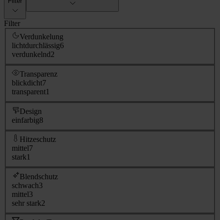
Filter
Filter
Verdunkelung
lichtdurchlässig
6
verdunkelnd
2
Transparenz
blickdicht
7
transparent
1
Design
einfarbig
8
Hitzeschutz
mittel
7
stark
1
Blendschutz
schwach
3
mittel
3
sehr stark
2