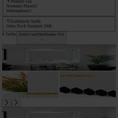
Produkt-Typ
Normales Plissee
5
Wabenplissee
3
Zertifizierte Stoffe
Oeko-Tex® Standard 100
8
8 Treffer
Sortiert nach
NewShades Pick