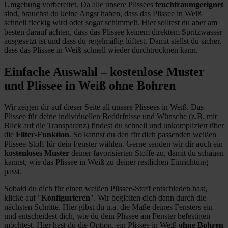
Umgebung vorbereitet. Da alle unsere Plissees
feuchtraumgeeignet
sind, brauchst du keine Angst haben, dass das Plissee in Weiß
schnell fleckig wird oder sogar schimmelt. Hier solltest du aber am
besten darauf achten, dass das Plissee keinem direktem Spritzwasser
ausgesetzt ist und dass du regelmäßig lüftest. Damit stellst du sicher,
dass das Plissee in Weiß schnell wieder durchtrocknen kann.
Einfache Auswahl – kostenlose Muster
und Plissee in Weiß ohne Bohren
Wir zeigen dir auf dieser Seite all unsere Plissees in Weiß. Das
Plissee für deine individuellen Bedürfnisse und Wünsche (z.B. mit
Blick auf die Transparenz) findest du schnell und unkompliziert über
die
Filter
-
Funktion
. So kannst du den für dich passenden weißen
Plissee-Stoff für dein Fenster wählen. Gerne senden wir dir auch ein
kostenloses Muster
deiner favorisierten Stoffe zu, damit du schauen
kannst, wie das Plissee in Weiß zu deiner restlichen Einrichtung
passt.
Sobald du dich für einen weißen Plissee-Stoff entschieden hast,
klicke auf "
Konfigurieren
". Wir begleiten dich dann durch die
nächsten Schritte. Hier gibst du u.a. die Maße deines Fensters ein
und entscheidest dich, wie du dein Plissee am Fenster befestigen
möchtest. Hier hast du die Option, ein Plissee in Weiß
ohne Bohren