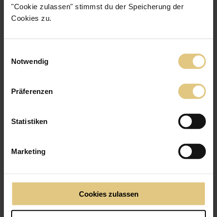
"Cookie zulassen" stimmst du der Speicherung der
Cookies zu.
Einwilligungsauswahl
Notwendig
Wabenplissee Tallin
ab
66 €
Jetzt zum Produkt
Präferenzen
Schlichtes, elegantes Wabenplissee
Lichtdurchlässig
Statistiken
Marketing
Cookies zulassen