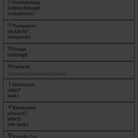
Verdunkelung
lichtdurchlässig
6
verdunkelnd
2
Transparenz
blickdicht
7
transparent
1
Design
einfarbig
8
Farbwelt
Hitzeschutz
mittel
7
stark
1
Blendschutz
schwach
3
mittel
3
sehr stark
2
Produkt-Typ