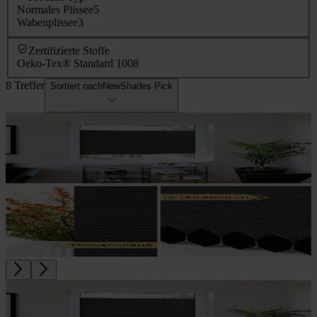
Normales Plissee
5
Wabenplissee
3
Zertifizierte Stoffe
Oeko-Tex® Standard 100
8
8 Treffer
Sortiert nach
NewShades Pick