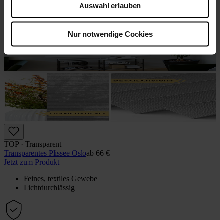
Auswahl erlauben
Nur notwendige Cookies
TOP · Transparent
Transparentes Plissee Oslo
ab
66 €
Jetzt zum Produkt
Feines, textiles Gewebe
Lichtdurchlässig