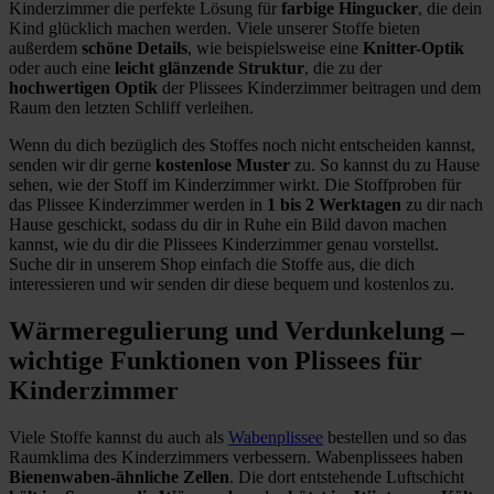
Kinderzimmer die perfekte Lösung für
farbige Hingucker
, die dein
Kind glücklich machen werden. Viele unserer Stoffe bieten
außerdem
schöne Details
, wie beispielsweise eine
Knitter-Optik
oder auch eine
leicht glänzende Struktur
, die zu der
hochwertigen Optik
der Plissees Kinderzimmer beitragen und dem
Raum den letzten Schliff verleihen.
Wenn du dich bezüglich des Stoffes noch nicht entscheiden kannst,
senden wir dir gerne
kostenlose Muster
zu. So kannst du zu Hause
sehen, wie der Stoff im Kinderzimmer wirkt. Die Stoffproben für
das Plissee Kinderzimmer werden in
1 bis 2 Werktagen
zu dir nach
Hause geschickt, sodass du dir in Ruhe ein Bild davon machen
kannst, wie du dir die Plissees Kinderzimmer genau vorstellst.
Suche dir in unserem Shop einfach die Stoffe aus, die dich
interessieren und wir senden dir diese bequem und kostenlos zu.
Wärmeregulierung und Verdunkelung –
wichtige Funktionen von Plissees für
Kinderzimmer
Viele Stoffe kannst du auch als
Wabenplissee
bestellen und so das
Raumklima des Kinderzimmers verbessern. Wabenplissees haben
Bienenwaben-ähnliche Zellen
. Die dort entstehende Luftschicht