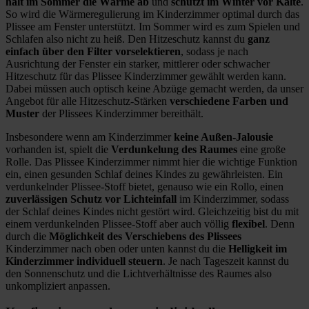
hält im Sommer die Wärme ab
und
schützt im Winter vor Kälte
.
So wird die Wärmeregulierung im Kinderzimmer optimal durch das
Plissee am Fenster unterstützt. Im Sommer wird es zum Spielen und
Schlafen also nicht zu heiß. Den Hitzeschutz kannst du
ganz
einfach über den Filter vorselektieren
, sodass je nach
Ausrichtung der Fenster ein starker, mittlerer oder schwacher
Hitzeschutz für das Plissee Kinderzimmer gewählt werden kann.
Dabei müssen auch optisch keine Abzüge gemacht werden, da unser
Angebot für alle Hitzeschutz-Stärken
verschiedene Farben und
Muster
der Plissees Kinderzimmer bereithält.
Insbesondere wenn am Kinderzimmer
keine Außen-Jalousie
vorhanden ist, spielt die
Verdunkelung des Raumes
eine große
Rolle. Das Plissee Kinderzimmer nimmt hier die wichtige Funktion
ein, einen gesunden Schlaf deines Kindes zu gewährleisten. Ein
verdunkelnder Plissee-Stoff bietet, genauso wie ein Rollo, einen
zuverlässigen Schutz vor Lichteinfall
im Kinderzimmer, sodass
der Schlaf deines Kindes nicht gestört wird. Gleichzeitig bist du mit
einem verdunkelnden Plissee-Stoff aber auch völlig
flexibel
. Denn
durch die
Möglichkeit des Verschiebens des Plissees
Kinderzimmer nach oben oder unten kannst du die
Helligkeit im
Kinderzimmer individuell steuern
. Je nach Tageszeit kannst du
den Sonnenschutz und die Lichtverhältnisse des Raumes also
unkompliziert anpassen.