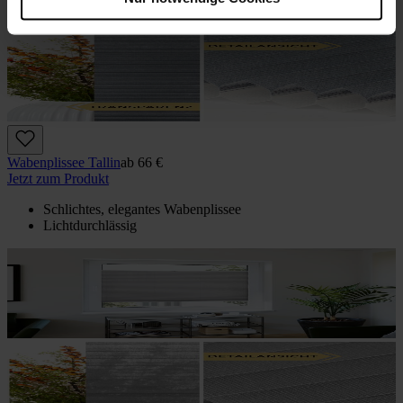
Wabenplissee Tallin
ab
66 €
Jetzt zum Produkt
Schlichtes, elegantes Wabenplissee
Lichtdurchlässig