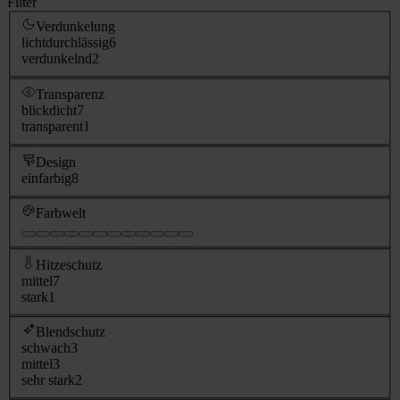
Filter
Verdunkelung
lichtdurchlässig
6
verdunkelnd
2
Transparenz
blickdicht
7
transparent
1
Design
einfarbig
8
Farbwelt
Hitzeschutz
mittel
7
stark
1
Blendschutz
schwach
3
mittel
3
sehr stark
2