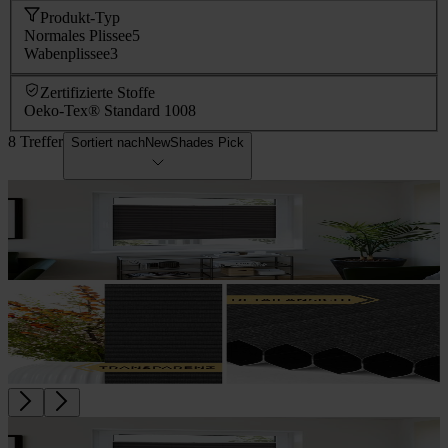
Produkt-Typ
Normales Plissee
5
Wabenplissee
3
Zertifizierte Stoffe
Oeko-Tex® Standard 100
8
8 Treffer
Sortiert nach
NewShades Pick