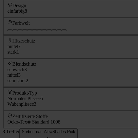
Design
einfarbig
8
Farbwelt
Hitzeschutz
mittel
7
stark
1
Blendschutz
schwach
3
mittel
3
sehr stark
2
Produkt-Typ
Normales Plissee
5
Wabenplissee
3
Zertifizierte Stoffe
Oeko-Tex® Standard 100
8
8 Treffer
Sortiert nach
NewShades Pick