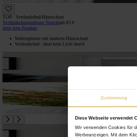
TOP · Verdunkelnd/Hitzeschutz
Verdunkelungs­plissee Nairobi
ab
83 €
Jetzt zum Produkt
Wabenplissee mit starkem Hitzeschutz
Verdunkelnd - lässt kein Licht durch
Zustimmung
Diese Webseite verwendet 
Wir verwenden Cookies für d
Werbeanzeigen. Mit dem Klic