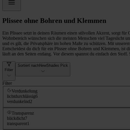
Plissee ohne Bohren und Klemmen
Ein Plissee setzt in deinen Räumen einen stilvollen Akzent, sorgt für
Wohnbereich wünschen sich die meisten Menschen viel Tageslicht und 
und es gilt, die Privatsphäre im hohen Maße zu schützen. Mit unserem 
Entscheidest du dich für ein Plissee ohne Bohren und Klemmen, ist d
läuft an den Seiten entlang. Vor diesem spannst du einfach den Stoff
Sortiert nach
NewShades Pick
Filter
Filter
Verdunkelung
lichtdurchlässig
6
verdunkelnd
2
Transparenz
blickdicht
7
transparent
1