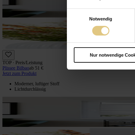
Einwilligungsauswahl
Notwendig
Nur notwendige Cook
TOP · Preis/Leistung
Plissee Bilbao
ab
51 €
Jetzt zum Produkt
Moderner, luftiger Stoff
Lichtdurchlässig