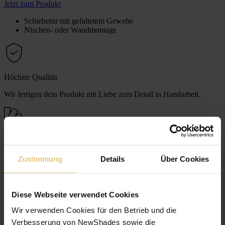
Jetzt zum Produkt
Schiebetür mit gefaltetem Gewebe
Nischen- oder Wandmontage
Höchste Qualität
Wir fertigen dein Produkt mit Liebe zum Detail in Handarbeit.
Maßanfertigung
Zustimmung
Details
Über Cookies
Wir schneiden dein Produkt millimetergenau auf deine Bedürfnisse
zu.
Diese Webseite verwendet Cookies
Wir verwenden Cookies für den Betrieb und die
Sichere Zahlung
Verbesserung von NewShades sowie die