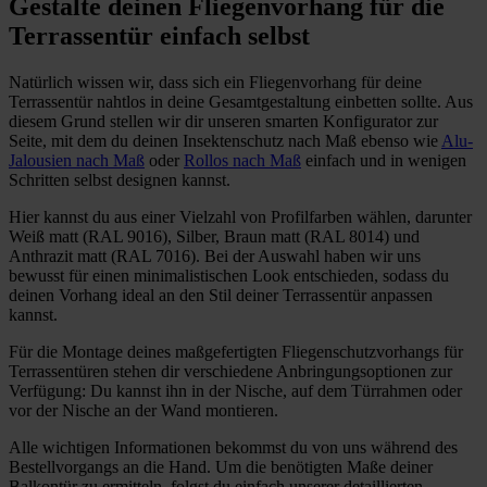
Gestalte deinen Fliegenvorhang für die
Terrassentür einfach selbst
Natürlich wissen wir, dass sich ein Fliegenvorhang für deine
Terrassentür nahtlos in deine Gesamtgestaltung einbetten sollte. Aus
diesem Grund stellen wir dir unseren smarten Konfigurator zur
Seite, mit dem du deinen Insektenschutz nach Maß ebenso wie
Alu-
Jalousien nach Maß
oder
Rollos nach Maß
einfach und in wenigen
Schritten selbst designen kannst.
Hier kannst du aus einer Vielzahl von Profilfarben wählen, darunter
Weiß matt (RAL 9016), Silber, Braun matt (RAL 8014) und
Anthrazit matt (RAL 7016). Bei der Auswahl haben wir uns
bewusst für einen minimalistischen Look entschieden, sodass du
deinen Vorhang ideal an den Stil deiner Terrassentür anpassen
kannst.
Für die Montage deines maßgefertigten Fliegenschutzvorhangs für
Terrassentüren stehen dir verschiedene Anbringungsoptionen zur
Verfügung: Du kannst ihn in der Nische, auf dem Türrahmen oder
vor der Nische an der Wand montieren.
Alle wichtigen Informationen bekommst du von uns während des
Bestellvorgangs an die Hand. Um die benötigten Maße deiner
Balkontür zu ermitteln, folgst du einfach unserer detaillierten