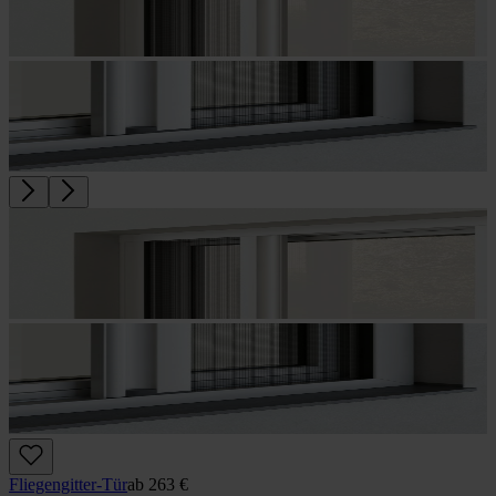
Fliegengitter-Tür
ab
263 €