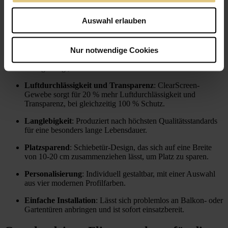
Deine Vorteile im Überblick:
Auswahl erlauben
Vielseitigkeit
: Geeignet für alle Arten von Türen,
einschließlich Balkon- und Gartentüren.
Nur notwendige Cookies
Maßanfertigung
: 100 % passgenau und individuell nach
Maß gefertigt, in echter Handarbeit.
Luftdurchlässigkeit und Transparenz
: ClearScreen-
Gewebe sorgt für 20 % mehr Luftdurchlässigkeit und
Transparenz, bei gleichzeitig 100 % Schutz.
Langlebigkeit
: Produziert nach höchsten Qualitätsstandards
für eine besonders lange Lebensdauer.
Platzsparend
: Schiebetür-Design, das sich auf eine Breite
von 10-20 cm zusammenziehen lässt, um Platz zu sparen.
Personalisierung
: Individuell gestaltbar, mit einer Auswahl
aus vier modernen Profilfarben.
Einfache Installation
: Lässt sich problemlos an Balkon- oder
Gartentüren anbringen und ist sofort einsatzbereit.