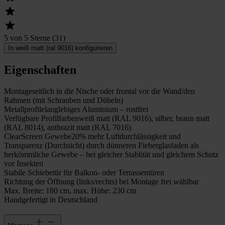
5 von 5 Sterne
(
31
)
In weiß matt (ral 9016) konfigurieren
Eigenschaften
Montage
seitlich in die Nische oder frontal vor die Wand/den
Rahmen (mit Schrauben und Dübeln)
Metallprofile
langlebiges Aluminium – rostfrei
Verfügbare Profilfarben
weiß matt (RAL 9016), silber, braun matt
(RAL 8014), anthrazit matt (RAL 7016)
ClearScreen Gewebe
20% mehr Luftdurchlässigkeit und
Transparenz (Durchsicht) durch dünneren Fieberglasfaden als
herkömmliche Gewebe – bei gleicher Stablität und gleichem Schutz
vor Insekten
Stabile Schiebetür für Balkon- oder Terrassentüren
Richtung der Öffnung (links/rechts) bei Montage frei wählbar
Max. Breite: 180 cm, max. Höhe: 230 cm
Handgefertigt in Deutschland