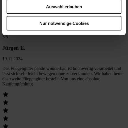
Auswahl erlauben
Nur notwendige Cookies
5
/5
Jürgen E.
19.11.2024
Das Fliegengitter passte wunderbar, ist hochwertig verarbeitet und
lässt sich sehr leicht bewegen ohne zu verkannten. Wir haben heute
das zweite Fliegengitter bestellt. Von uns eine absolute
Kaufempfehlung