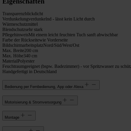
Eigenschaften
Transparenz
blickdicht
Verdunkelung
verdunkelnd - lässt kein Licht durch
Wärmeschutz
mittel
Blendschutz
sehr stark
Pflegehinweis
Mit einem leicht feuchten Tuch sanft abwischbar
Farbe der Rückseite
wie Vorderseite
Bildschirmarbeitsplatz
Nord/Süd/West/Ost
Max. Breite
200 cm
Max. Höhe
340 cm
Material
Polyester
Feuchtraumgeeignet (bspw. Badezimmer) - vor Spritzwasser zu schüt
Handgefertigt in Deutschland
Bedienung per Fernbedienung, App oder Alexa
Motorisierung & Stromversorgung
Montage