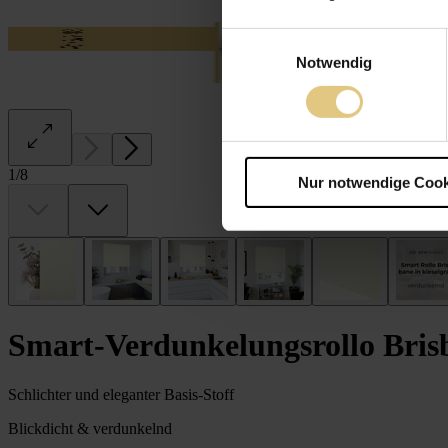
Einwilligungsauswahl
Notwendig
1
/
8
Nur notwendige Cook
Smart-Verdunkelungsrollo Bris
Schlichter und eleganter Basis-Stoff
Blickdicht & verdunkelnd