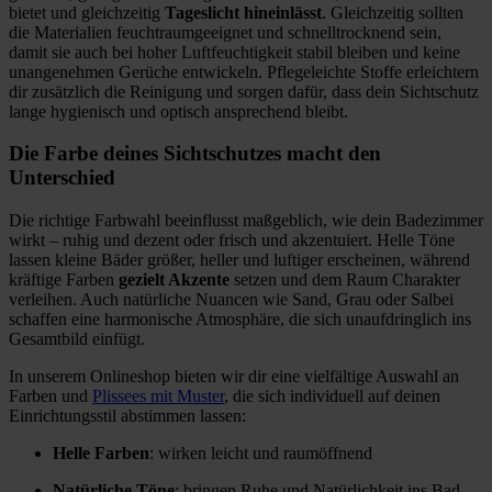
bietet und gleichzeitig
Tageslicht hineinlässt
. Gleichzeitig sollten
die Materialien feuchtraumgeeignet und schnelltrocknend sein,
damit sie auch bei hoher Luftfeuchtigkeit stabil bleiben und keine
unangenehmen Gerüche entwickeln. Pflegeleichte Stoffe erleichtern
dir zusätzlich die Reinigung und sorgen dafür, dass dein Sichtschutz
lange hygienisch und optisch ansprechend bleibt.
Die Farbe deines Sichtschutzes macht den
Unterschied
Die richtige Farbwahl beeinflusst maßgeblich, wie dein Badezimmer
wirkt – ruhig und dezent oder frisch und akzentuiert. Helle Töne
lassen kleine Bäder größer, heller und luftiger erscheinen, während
kräftige Farben
gezielt Akzente
setzen und dem Raum Charakter
verleihen. Auch natürliche Nuancen wie Sand, Grau oder Salbei
schaffen eine harmonische Atmosphäre, die sich unaufdringlich ins
Gesamtbild einfügt.
In unserem Onlineshop bieten wir dir eine vielfältige Auswahl an
Farben und
Plissees mit Muster
, die sich individuell auf deinen
Einrichtungsstil abstimmen lassen:
Helle Farben
: wirken leicht und raumöffnend
Natürliche Töne
: bringen Ruhe und Natürlichkeit ins Bad