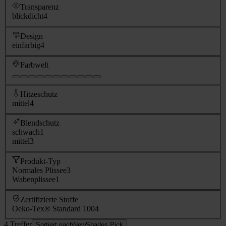
Transparenz
blickdicht
4
Design
einfarbig
4
Farbwelt
Hitzeschutz
mittel
4
Blendschutz
schwach
1
mittel
3
Produkt-Typ
Normales Plissee
3
Wabenplissee
1
Zertifizierte Stoffe
Oeko-Tex® Standard 100
4
4 Treffer
Sortiert nach
NewShades Pick