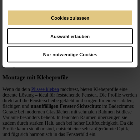
Montage per Klemmen (Klemmfix)
Die Klemmfix-Montage ist eine ausgesprochen einfache
Cookies zulassen
Möglichkeit, einen Sichtschutz im Bad ganz ohne Bohren zu
befestigen. Das Rollo oder Plissee wird mithilfe von Klemmträgern
direkt am Fensterrahmen eingehängt, ohne Werkzeug und ohne
Auswahl erlauben
Eingriffe in die Bausubstanz. Diese Methode eignet sich besonders
gut, wenn du unkompliziert und schnell einen Sichtschutz für
Badezimmerfenster anbringen möchtest. Da keine Rückstände auf
dem Fensterrahmen zurückbleiben, ist Klemmfix besonders beliebt
Nur notwendige Cookies
bei Mietwohnungen oder überall dort, wo
Anpassungsfähigkeit
gefragt ist.
Montage mit Klebeprofile
Wenn du dein
Plissee kleben
möchtest, bieten Klebeprofile eine
dezente Lösung – ideal für feststehende Fenster.. Die Profile werden
direkt auf die Fensterscheibe geklebt und sorgen für einen stabilen,
flächigen und
unauffälligen Fenster-Sichtschutz
im Badezimmer.
Gerade bei modernen Glasflächen mit schmalen Rahmen ist diese
Variante besonders beliebt. In feuchten Räumen überzeugen sie
zudem durch starken Halt, auch bei hoher Luftfeuchtigkeit. Da die
Profile kaum sichtbar sind, entsteht eine sehr aufgeräumte Optik,
und fügt sich harmonisch in das Fensterbild ein.