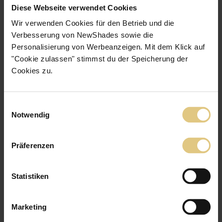
Diese Webseite verwendet Cookies
Sichere Zahlung
Wir verwenden Cookies für den Betrieb und die
Du wählst ganz einfach deine Lieblingszahlungsart aus (Rechnung,
Paypal, etc.).
Verbesserung von NewShades sowie die
Personalisierung von Werbeanzeigen. Mit dem Klick auf
"Cookie zulassen" stimmst du der Speicherung der
Cookies zu.
Kostenloser Versand
Wir liefern dein Produkt kostenlos bis in deine Wohnung.
Einwilligungsauswahl
Notwendig
Effektiver Sichtschutz Badezimmer –
stilvoll und funktional umgesetzt
Präferenzen
Badfenster stellen besondere Anforderungen an die Montage, da
hier Feuchtigkeit, Privatsphäre und Tageslicht zusammenkommen.
Praktisch ist, dass du verschiedene Möglichkeiten hast, einen
Statistiken
Sichtschutz für das Badezimmer ganz ohne Bohren anzubringen. Je
nach Fenstertyp kannst du zwischen
Klemm- oder Klebelösungen
wählen, die schnell angebracht sind und sich jederzeit mühelos
wieder entfernen lassen.
Marketing