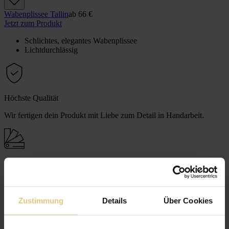
Wabenplissee Tallin
ab
66 €
Jetzt zum Produkt
Schlichtes, elegantes Wabenplissee
Lichtdurchlässig
Höchste Qualität
Wir fertigen dein Produkt mit Liebe zum Detail in Handarbeit.
Maßanfertigung
Wir schneiden dein Produkt millimetergenau auf deine Bedürfnisse
zu.
Zustimmung
Details
Über Cookies