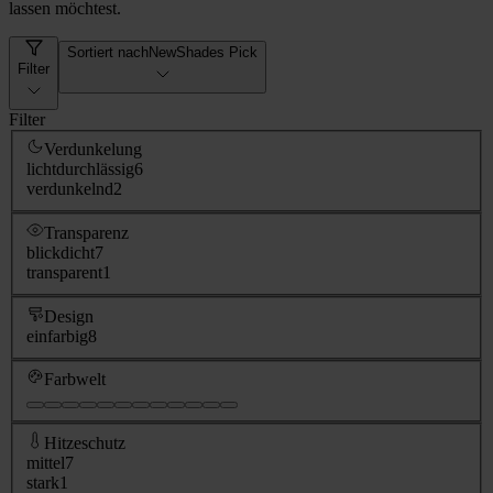
lassen möchtest.
Sortiert nach
NewShades Pick
Filter
Filter
Verdunkelung
lichtdurchlässig
6
verdunkelnd
2
Transparenz
blickdicht
7
transparent
1
Design
einfarbig
8
Farbwelt
Hitzeschutz
mittel
7
stark
1