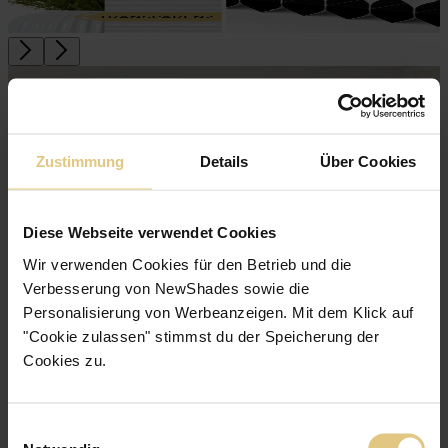
Zustimmung
Details
Über Cookies
Diese Webseite verwendet Cookies
Wir verwenden Cookies für den Betrieb und die
Verbesserung von NewShades sowie die
Personalisierung von Werbeanzeigen. Mit dem Klick auf
TOP · Preis/Leistung Verdunkelnd
Verdunkelungs­plissee Santiago
ab
69 €
"Cookie zulassen" stimmst du der Speicherung der
Jetzt zum Produkt
Cookies zu.
Wabenplissee mit starkem Hitzeschutz
Verdunkelnd - lässt kein Licht durch
Einwilligungsauswahl