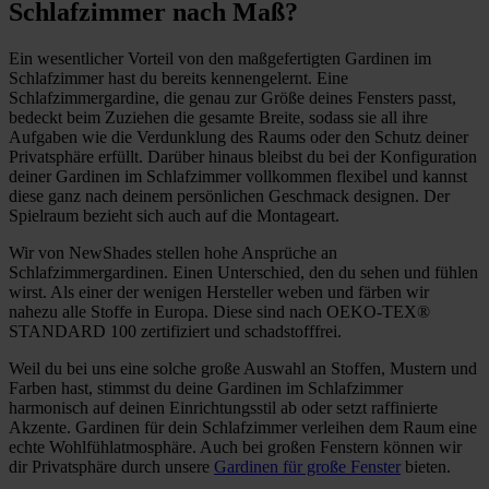
Schlafzimmer nach Maß?
Ein wesentlicher Vorteil von den maßgefertigten Gardinen im
Schlafzimmer hast du bereits kennengelernt. Eine
Schlafzimmergardine, die genau zur Größe deines Fensters passt,
bedeckt beim Zuziehen die gesamte Breite, sodass sie all ihre
Aufgaben wie die Verdunklung des Raums oder den Schutz deiner
Privatsphäre erfüllt. Darüber hinaus bleibst du bei der Konfiguration
deiner Gardinen im Schlafzimmer vollkommen flexibel und kannst
diese ganz nach deinem persönlichen Geschmack designen. Der
Spielraum bezieht sich auch auf die Montageart.
Wir von NewShades stellen hohe Ansprüche an
Schlafzimmergardinen. Einen Unterschied, den du sehen und fühlen
wirst. Als einer der wenigen Hersteller weben und färben wir
nahezu alle Stoffe in Europa. Diese sind nach OEKO-TEX®
STANDARD 100 zertifiziert und schadstofffrei.
Weil du bei uns eine solche große Auswahl an Stoffen, Mustern und
Farben hast, stimmst du deine Gardinen im Schlafzimmer
harmonisch auf deinen Einrichtungsstil ab oder setzt raffinierte
Akzente. Gardinen für dein Schlafzimmer verleihen dem Raum eine
echte Wohlfühlatmosphäre. Auch bei großen Fenstern können wir
dir Privatsphäre durch unsere
Gardinen für große Fenster
bieten.