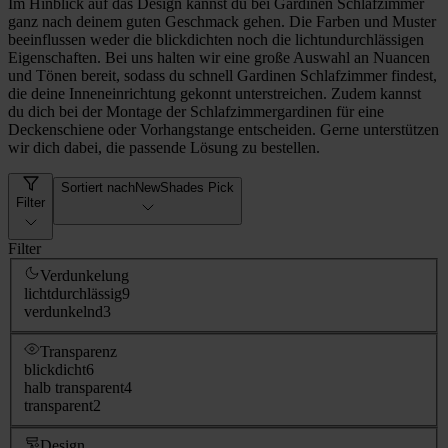
Im Hinblick auf das Design kannst du bei Gardinen Schlafzimmer
ganz nach deinem guten Geschmack gehen. Die Farben und Muster
beeinflussen weder die blickdichten noch die lichtundurchlässigen
Eigenschaften. Bei uns halten wir eine große Auswahl an Nuancen
und Tönen bereit, sodass du schnell Gardinen Schlafzimmer findest,
die deine Inneneinrichtung gekonnt unterstreichen. Zudem kannst
du dich bei der Montage der Schlafzimmergardinen für eine
Deckenschiene oder Vorhangstange entscheiden. Gerne unterstützen
wir dich dabei, die passende Lösung zu bestellen.
Sortiert nach
NewShades Pick
Filter
Filter
Verdunkelung
lichtdurchlässig
9
verdunkelnd
3
Transparenz
blickdicht
6
halb transparent
4
transparent
2
Design