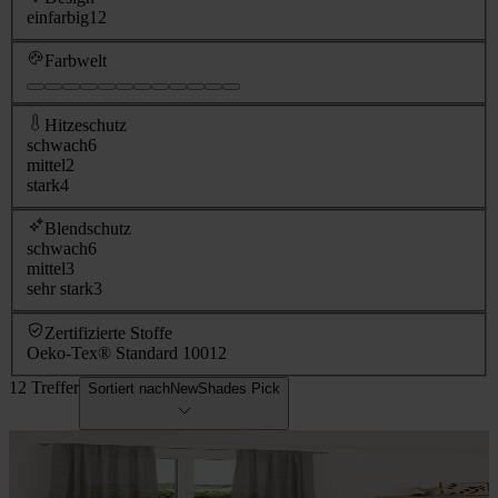
einfarbig
12
Farbwelt
Hitzeschutz
schwach
6
mittel
2
stark
4
Blendschutz
schwach
6
mittel
3
sehr stark
3
Zertifizierte Stoffe
Oeko-Tex® Standard 100
12
12 Treffer
Sortiert nach
NewShades Pick