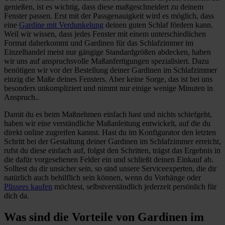
genießen, ist es wichtig, dass diese maßgeschneidert zu deinem
Fenster passen. Erst mit der Passgenauigkeit wird es möglich, dass
eine
Gardine mit Verdunkelung
deinen guten Schlaf fördern kann.
Weil wir wissen, dass jedes Fenster mit einem unterschiedlichen
Format daherkommt und Gardinen für das Schlafzimmer im
Einzelhandel meist nur gängige Standardgrößen abdecken, haben
wir uns auf anspruchsvolle Maßanfertigungen spezialisiert. Dazu
benötigen wir vor der Bestellung deiner Gardinen im Schlafzimmer
einzig die Maße deines Fensters. Aber keine Sorge, das ist bei uns
besonders unkompliziert und nimmt nur einige wenige Minuten in
Anspruch..
Damit du es beim Maßnehmen einfach hast und nichts schiefgeht,
haben wir eine verständliche Maßanleitung entwickelt, auf die du
direkt online zugreifen kannst. Hast du im Konfigurator den letzten
Schritt bei der Gestaltung deiner Gardinen im Schlafzimmer erreicht,
rufst du diese einfach auf, folgst den Schritten, trägst das Ergebnis in
die dafür vorgesehenen Felder ein und schließt deinen Einkauf ab.
Solltest du dir unsicher sein, so sind unsere Serviceexperten, die dir
natürlich auch behilflich sein können, wenn du Vorhänge oder
Plissees kaufen
möchtest, selbstverständlich jederzeit persönlich für
dich da.
Was sind die Vorteile von Gardinen im