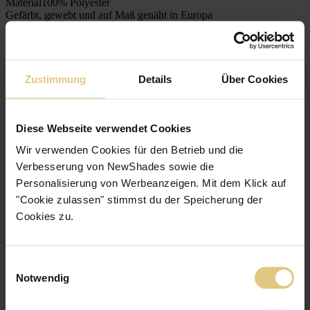
Material
100% Polyester
Gefärbt, gewebt und auf Maß genäht in Europa
Anbringung
Zustimmung
Details
Über Cookies
Nachhaltigkeit
Qualitätsversprechen
Diese Webseite verwendet Cookies
Wir verwenden Cookies für den Betrieb und die
Kostenlose Stoffmuster
Verbesserung von NewShades sowie die
Personalisierung von Werbeanzeigen. Mit dem Klick auf
Blick hinter die Kulissen
"Cookie zulassen" stimmst du der Speicherung der
Cookies zu.
2 Bewertungen
Einwilligungsauswahl
Notwendig