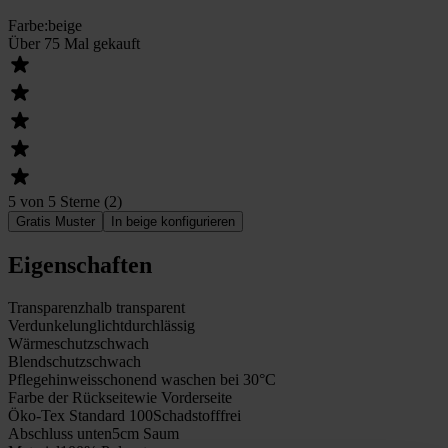
Farbe
:
beige
Über 75 Mal gekauft
5 von 5 Sterne
(
2
)
Gratis Muster
In beige konfigurieren
Eigenschaften
Transparenz
halb transparent
Verdunkelung
lichtdurchlässig
Wärmeschutz
schwach
Blendschutz
schwach
Pflegehinweis
schonend waschen bei 30°C
Farbe der Rückseite
wie Vorderseite
Öko-Tex Standard 100
Schadstofffrei
Abschluss unten
5cm Saum