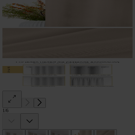
1
/
6