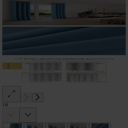
1
/
6