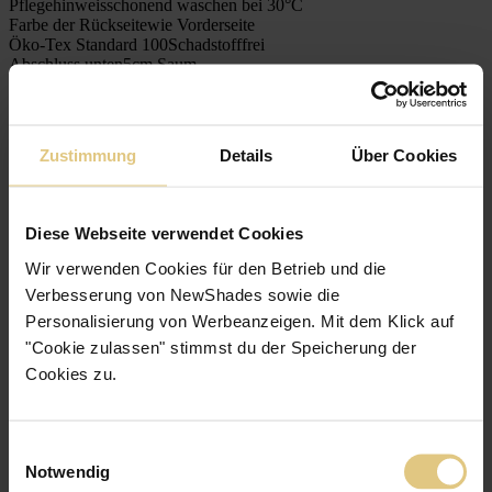
Pflegehinweis
schonend waschen bei 30°C
Farbe der Rückseite
wie Vorderseite
Öko-Tex Standard 100
Schadstofffrei
Abschluss unten
5cm Saum
Material
100% Polyester
Anbringung
Zustimmung
Details
Über Cookies
Nachhaltigkeit
Diese Webseite verwendet Cookies
Qualitätsversprechen
Wir verwenden Cookies für den Betrieb und die
Verbesserung von NewShades sowie die
Kostenlose Stoffmuster
Personalisierung von Werbeanzeigen. Mit dem Klick auf
"Cookie zulassen" stimmst du der Speicherung der
Cookies zu.
Blick hinter die Kulissen
2 Bewertungen
Einwilligungsauswahl
Notwendig