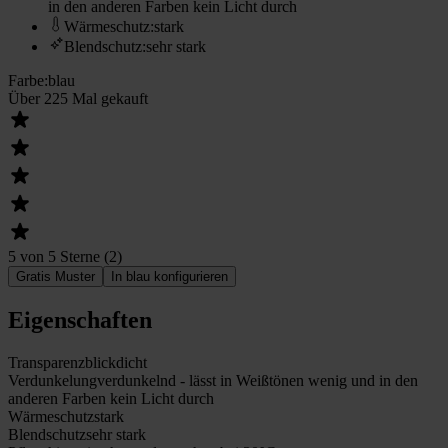
in den anderen Farben kein Licht durch
Wärmeschutz
:
stark
Blendschutz
:
sehr stark
Farbe
:
blau
Über 225 Mal gekauft
5 von 5 Sterne
(
2
)
Gratis Muster
In blau konfigurieren
Eigenschaften
Transparenz
blickdicht
Verdunkelung
verdunkelnd - lässt in Weißtönen wenig und in den
anderen Farben kein Licht durch
Wärmeschutz
stark
Blendschutz
sehr stark