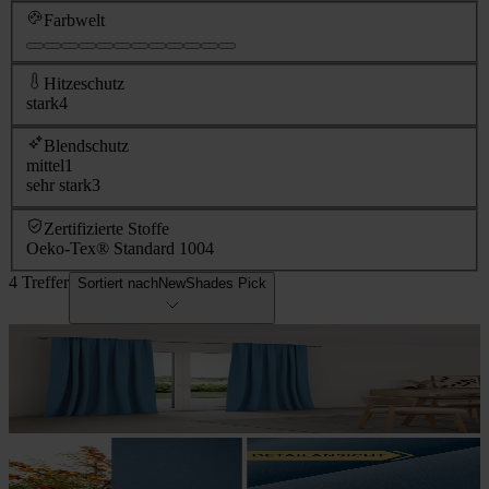
Farbwelt
Hitzeschutz
stark
4
Blendschutz
mittel
1
sehr stark
3
Zertifizierte Stoffe
Oeko-Tex® Standard 100
4
4 Treffer
Sortiert nach
NewShades Pick