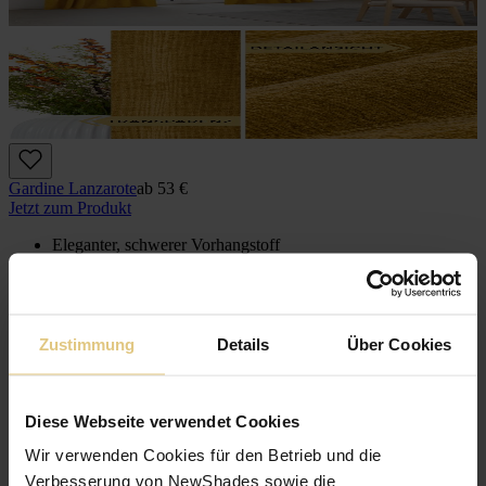
Gardine Lanzarote
ab
53 €
Jetzt zum Produkt
Eleganter, schwerer Vorhangstoff
Lichtdurchlässig
Zustimmung
Details
Über Cookies
Diese Webseite verwendet Cookies
Wir verwenden Cookies für den Betrieb und die
Verbesserung von NewShades sowie die