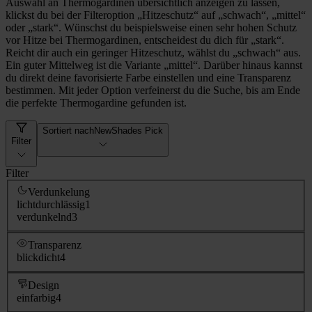
Auswahl an Thermogardinen übersichtlich anzeigen zu lassen,
klickst du bei der Filteroption „Hitzeschutz“ auf „schwach“, „mittel“
oder „stark“. Wünschst du beispielsweise einen sehr hohen Schutz
vor Hitze bei Thermogardinen, entscheidest du dich für „stark“.
Reicht dir auch ein geringer Hitzeschutz, wählst du „schwach“ aus.
Ein guter Mittelweg ist die Variante „mittel“. Darüber hinaus kannst
du direkt deine favorisierte Farbe einstellen und eine Transparenz
bestimmen. Mit jeder Option verfeinerst du die Suche, bis am Ende
die perfekte Thermogardine gefunden ist.
Sortiert nach
NewShades Pick
Filter
Filter
Verdunkelung
lichtdurchlässig
1
verdunkelnd
3
Transparenz
blickdicht
4
Design
einfarbig
4