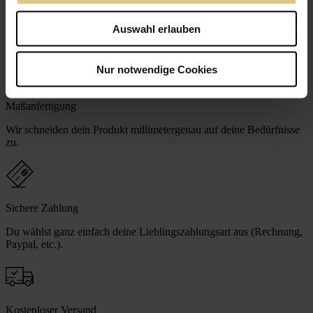
Höchste Qualität
Auswahl erlauben
Wir fertigen dein Produkt mit Liebe zum Detail in Handarbeit.
Nur notwendige Cookies
Maßanfertigung
Wir schneiden dein Produkt millimetergenau auf deine Bedürfnisse
zu.
Sichere Zahlung
Du wählst ganz einfach deine Lieblingszahlungsart aus (Rechnung,
Paypal, etc.).
Kostenloser Versand