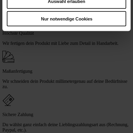
Auswahl erlauben
Verdunkelnd
Nur notwendige Cookies
Höchste Qualität
Wir fertigen dein Produkt mit Liebe zum Detail in Handarbeit.
Maßanfertigung
Wir schneiden dein Produkt millimetergenau auf deine Bedürfnisse
zu.
Sichere Zahlung
Du wählst ganz einfach deine Lieblingszahlungsart aus (Rechnung,
Paypal, etc.).