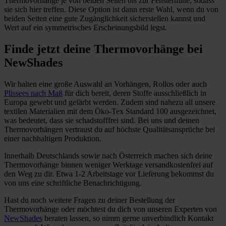
Thermovorhänge je von beiden Seiten bis zur Fenstermitte, sodass
sie sich hier treffen. Diese Option ist dann erste Wahl, wenn du von
beiden Seiten eine gute Zugänglichkeit sicherstellen kannst und
Wert auf ein symmetrisches Erscheinungsbild legst.
Finde jetzt deine Thermovorhänge bei
NewShades
Wir halten eine große Auswahl an Vorhängen, Rollos oder auch
Plissees nach Maß
für dich bereit, deren Stoffe ausschließlich in
Europa gewebt und gefärbt werden. Zudem sind nahezu all unsere
textilen Materialien mit dem Öko-Tex Standard 100 ausgezeichnet,
was bedeutet, dass sie schadstofffrei sind. Bei uns und deinen
Thermovorhängen vertraust du auf höchste Qualitätsansprüche bei
einer nachhaltigen Produktion.
Innerhalb Deutschlands sowie nach Österreich machen sich deine
Thermovorhänge binnen weniger Werktage versandkostenfrei auf
den Weg zu dir. Etwa 1-2 Arbeitstage vor Lieferung bekommst du
von uns eine schriftliche Benachrichtigung.
Hast du noch weitere Fragen zu deiner Bestellung der
Thermovorhänge oder möchtest du dich von unseren Experten von
NewShades
beraten lassen, so nimm gerne unverbindlich Kontakt