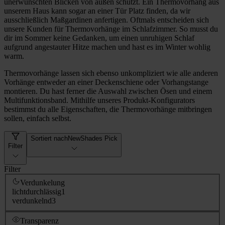
unerwünschten Blicken von außen schützt. Ein Thermovorhang aus
unserem Haus kann sogar an einer Tür Platz finden, da wir
ausschließlich Maßgardinen anfertigen. Oftmals entscheiden sich
unsere Kunden für Thermovorhänge im Schlafzimmer. So musst du
dir im Sommer keine Gedanken, um einen unruhigen Schlaf
aufgrund angestauter Hitze machen und hast es im Winter wohlig
warm.
Thermovorhänge lassen sich ebenso unkompliziert wie alle anderen
Vorhänge entweder an einer Deckenschiene oder Vorhangstange
montieren. Du hast ferner die Auswahl zwischen Ösen und einem
Multifunktionsband. Mithilfe unseres Produkt-Konfigurators
bestimmst du alle Eigenschaften, die Thermovorhänge mitbringen
sollen, einfach selbst.
Sortiert nach
NewShades Pick
Filter
Filter
Verdunkelung
lichtdurchlässig
1
verdunkelnd
3
Transparenz