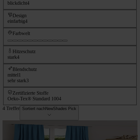
blickdicht
4
Design
einfarbig
4
Farbwelt
Hitzeschutz
stark
4
Blendschutz
mittel
1
sehr stark
3
Zertifizierte Stoffe
Oeko-Tex® Standard 100
4
4 Treffer
Sortiert nach
NewShades Pick