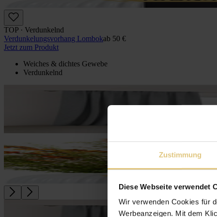
TOP · Verdunkelnd
Verdunkelungs­vorhang Lombok
ab
50 €
Jetzt zum Produkt
Weiches & dichtes Gewebe
Verdunkelnd
Zustimmung
Diese Webseite verwendet 
Wir verwenden Cookies für d
Werbeanzeigen. Mit dem Klic