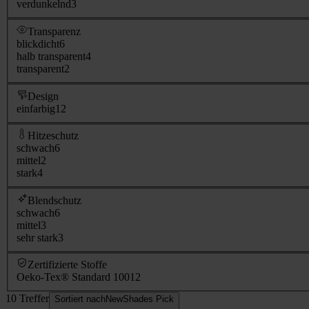
verdunkelnd
3
Transparenz
blickdicht
6
halb transparent
4
transparent
2
Design
einfarbig
12
Hitzeschutz
schwach
6
mittel
2
stark
4
Blendschutz
schwach
6
mittel
3
sehr stark
3
Zertifizierte Stoffe
Oeko-Tex® Standard 100
12
10 Treffer
Sortiert nach
NewShades Pick