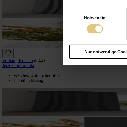
Einwilligungsauswahl
Notwendig
Nur notwendige Cook
Vorhang Korsika
ab
44 €
Jetzt zum Produkt
Weicher, wohnlicher Stoff
Lichtdurchlässig