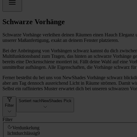
Schwarze Vorhänge
Schwarze Vorhänge verleihen deinen Räumen einen Hauch Eleganz und
unserer Maßanfertigung, exakt an deinem Fenster platzieren.
Bei der Anbringung von Vorhängen schwarz kannst du dich zwischen 
Multifunktionsband zum Tragen, das hinten an schwarze Vorhänge ge
bereits eine Deckenschiene montiert ist. Fällt deine Wahl auf eine V
unmittelbar aufhängen. Alle Eigenschaften, die Vorhänge schwarz für 
Ferner bestellst du bei uns von NewShades Vorhänge schwarz blickdicht
aber am Tag dennoch ausreichend Licht in Räume strömen. Damit wir 
Selbst ein raffiniertes Muster erwartet dich bei unseren schwarzen Vo
Sortiert nach
NewShades Pick
Filter
Filter
Verdunkelung
lichtdurchlässig
9