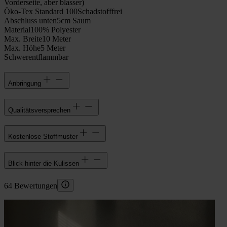
Vorderseite, aber blasser)
Öko-Tex Standard 100
Schadstofffrei
Abschluss unten
5cm Saum
Material
100% Polyester
Max. Breite
10 Meter
Max. Höhe
5 Meter
Schwerentflammbar
Anbringung
Qualitätsversprechen
Kostenlose Stoffmuster
Blick hinter die Kulissen
64 Bewertungen