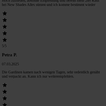
Hoch zufrieden, absolute Empfehlung und bereits mein 2ter Kauf
bei New Shades Alles stimmt und ich komme bestimmt wieder
5
/5
Petra P.
07.03.2025
Die Gardinen kamen nach wenigen Tagen, sehr ordentlich genäht
und verpackt an. Kann ich nur weiterempfehlen.