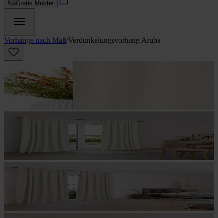
Gratis Muster
Vorhänge nach Maß
/
Verdunkelungs­vorhang Aruba