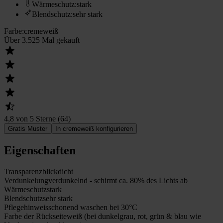
Wärmeschutz
:
stark
Blendschutz
:
sehr stark
Farbe
:
cremeweiß
Über 3.525 Mal gekauft
4,8 von 5 Sterne
(
64
)
Gratis Muster
In cremeweiß konfigurieren
Eigenschaften
Transparenz
blickdicht
Verdunkelung
verdunkelnd - schirmt ca. 80% des Lichts ab
Wärmeschutz
stark
Blendschutz
sehr stark
Pflegehinweis
schonend waschen bei 30°C
Farbe der Rückseite
weiß (bei dunkelgrau, rot, grün & blau wie