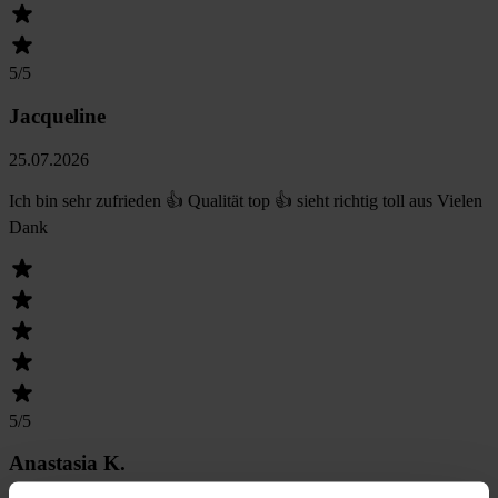
5
/5
Jacqueline
25.07.2026
Ich bin sehr zufrieden 👍 Qualität top 👍 sieht richtig toll aus Vielen
Dank
5
/5
Anastasia K.