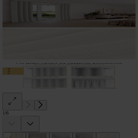
1
/
6