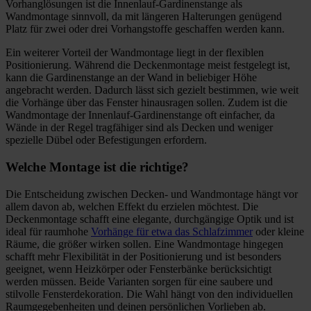
Vorhanglösungen ist die Innenlauf-Gardinenstange als
Wandmontage sinnvoll, da mit längeren Halterungen genügend
Platz für zwei oder drei Vorhangstoffe geschaffen werden kann.
Ein weiterer Vorteil der Wandmontage liegt in der flexiblen
Positionierung. Während die Deckenmontage meist festgelegt ist,
kann die Gardinenstange an der Wand in beliebiger Höhe
angebracht werden. Dadurch lässt sich gezielt bestimmen, wie weit
die Vorhänge über das Fenster hinausragen sollen. Zudem ist die
Wandmontage der Innenlauf-Gardinenstange oft einfacher, da
Wände in der Regel tragfähiger sind als Decken und weniger
spezielle Dübel oder Befestigungen erfordern.
Welche Montage ist die richtige?
Die Entscheidung zwischen Decken- und Wandmontage hängt vor
allem davon ab, welchen Effekt du erzielen möchtest. Die
Deckenmontage schafft eine elegante, durchgängige Optik und ist
ideal für raumhohe
Vorhänge für etwa das Schlafzimmer
oder kleine
Räume, die größer wirken sollen. Eine Wandmontage hingegen
schafft mehr Flexibilität in der Positionierung und ist besonders
geeignet, wenn Heizkörper oder Fensterbänke berücksichtigt
werden müssen. Beide Varianten sorgen für eine saubere und
stilvolle Fensterdekoration. Die Wahl hängt von den individuellen
Raumgegebenheiten und deinen persönlichen Vorlieben ab.