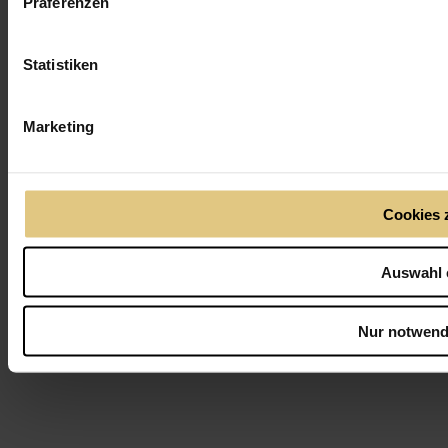
Präferenzen
3b8cb71 · production · 2026-08-05T14:35:19.540Z
Statistiken
Marketing
Cookies 
Auswahl 
Nur notwend