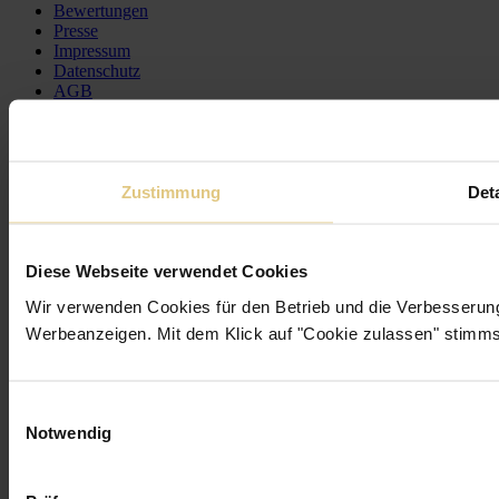
Bewertungen
Presse
Impressum
Datenschutz
AGB
Widerrufsrecht
Garantie
Plissees
Rollos
Zustimmung
Deta
Kassettenrollos
Smart Home Rollos
Vorhänge
Vorhangstangen
Diese Webseite verwendet Cookies
Alu-Jalousien
Wir verwenden Cookies für den Betrieb und die Verbesseru
Holzjalousien
Dachfenster
Werbeanzeigen. Mit dem Klick auf "Cookie zulassen" stimms
Insektenschutz
Übersicht
Einwilligungsauswahl
Facebook
Notwendig
Instagram
Pinterest