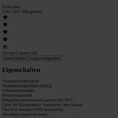
Farbe
:
grau
Über 2.625 Mal gekauft
4,9 von 5 Sterne
(
49
)
Gratis Muster
In grau konfigurieren
Eigenschaften
Transparenz
blickdicht
Verdunkelung
lichtdurchlässig
Wärmeschutz
mittel
Blendschutz
mittel
Pflegehinweis
schonend waschen bei 30°C
Farbe der Rückseite
wie Vorderseite, aber blasser
Öko-Tex Standard 100
Schadstofffrei
Abschluss unten
5cm Saum