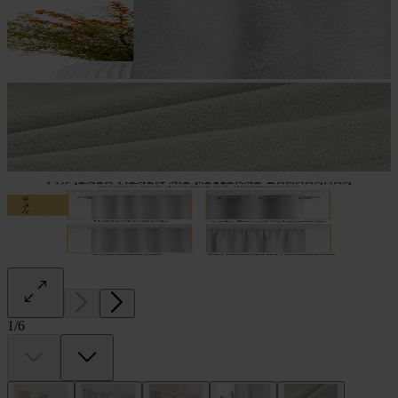
1
/
6