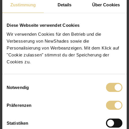
Zustimmung
Details
Über Cookies
Karina D.
16.11.2025
Diese Webseite verwendet Cookies
Super Vorhänge
Wir verwenden Cookies für den Betrieb und die
Verbesserung von NewShades sowie die
Personalisierung von Werbeanzeigen. Mit dem Klick auf
"Cookie zulassen" stimmst du der Speicherung der
Cookies zu.
5
/5
Einwilligungsauswahl
Notwendig
Angela O.
06.03.2025
Präferenzen
Die Vorhänge sind genau nach den Maßen angefertigt worden. Der
Stoff Sylt fällt sehr schön und passt farblich perfekt in den Raum.
Statistiken