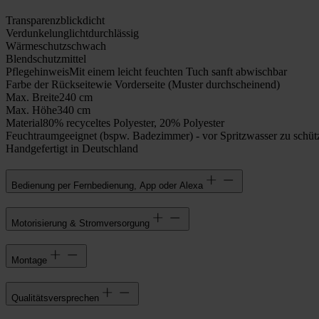
Transparenz
blickdicht
Verdunkelung
lichtdurchlässig
Wärmeschutz
schwach
Blendschutz
mittel
Pflegehinweis
Mit einem leicht feuchten Tuch sanft abwischbar
Farbe der Rückseite
wie Vorderseite (Muster durchscheinend)
Max. Breite
240 cm
Max. Höhe
340 cm
Material
80% recyceltes Polyester, 20% Polyester
Feuchtraumgeeignet (bspw. Badezimmer) - vor Spritzwasser zu schüt
Handgefertigt in Deutschland
Bedienung per Fernbedienung, App oder Alexa
Motorisierung & Stromversorgung
Montage
Qualitätsversprechen