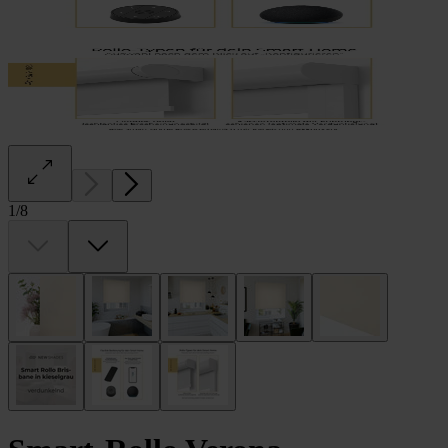
1
/
8