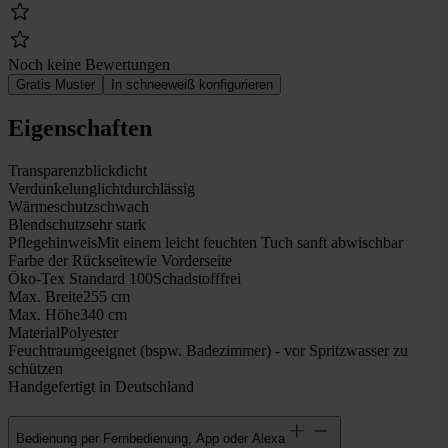
Noch keine Bewertungen
Gratis Muster
In schneeweiß konfigurieren
Eigenschaften
Transparenz
blickdicht
Verdunkelung
lichtdurchlässig
Wärmeschutz
schwach
Blendschutz
sehr stark
Pflegehinweis
Mit einem leicht feuchten Tuch sanft abwischbar
Farbe der Rückseite
wie Vorderseite
Öko-Tex Standard 100
Schadstofffrei
Max. Breite
255 cm
Max. Höhe
340 cm
Material
Polyester
Feuchtraumgeeignet (bspw. Badezimmer) - vor Spritzwasser zu
schützen
Handgefertigt in Deutschland
Bedienung per Fernbedienung, App oder Alexa