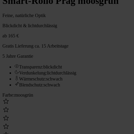
Smart-Rollo Prag moosgrün
Feine, natürliche Optik
Blickdicht & lichtdurchlässig
ab
165 €
Gratis Lieferung
ca. 15 Arbeitstage
5 Jahre Garantie
Transparenz
:
blickdicht
Verdunkelung
:
lichtdurchlässig
Wärmeschutz
:
schwach
Blendschutz
:
schwach
Farbe
:
moosgrün