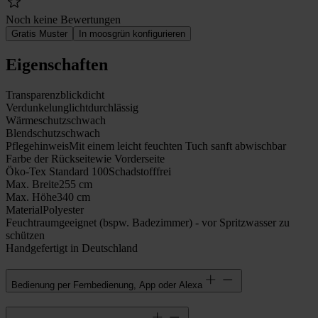
Noch keine Bewertungen
Gratis Muster
In moosgrün konfigurieren
Eigenschaften
Transparenz
blickdicht
Verdunkelung
lichtdurchlässig
Wärmeschutz
schwach
Blendschutz
schwach
Pflegehinweis
Mit einem leicht feuchten Tuch sanft abwischbar
Farbe der Rückseite
wie Vorderseite
Öko-Tex Standard 100
Schadstofffrei
Max. Breite
255 cm
Max. Höhe
340 cm
Material
Polyester
Feuchtraumgeeignet (bspw. Badezimmer) - vor Spritzwasser zu
schützen
Handgefertigt in Deutschland
Bedienung per Fernbedienung, App oder Alexa