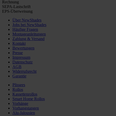
Rechnung
SEPA-Lastschrift
EPS-Überweisung
Über NewShades
Jobs bei NewShades
Häufige Fragen
Montageanleitungen
Zahlung & Versand
Kontakt
Bewertungen
Presse
Impressum
Datenschutz
AGB
Widerrufsrecht
Garantie
Plissees
Rollos
Kassettenrollos
Smart Home Rollos
Vorhänge
Vorhangstangen
Alu-Jalousien