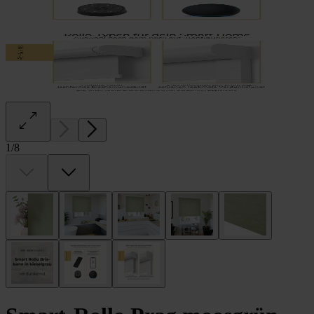
1
/
8