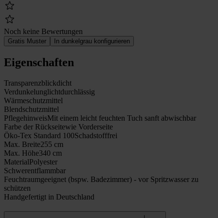
Noch keine Bewertungen
Gratis Muster
In dunkelgrau konfigurieren
Eigenschaften
Transparenz
blickdicht
Verdunkelung
lichtdurchlässig
Wärmeschutz
mittel
Blendschutz
mittel
Pflegehinweis
Mit einem leicht feuchten Tuch sanft abwischbar
Farbe der Rückseite
wie Vorderseite
Öko-Tex Standard 100
Schadstofffrei
Max. Breite
255 cm
Max. Höhe
340 cm
Material
Polyester
Schwerentflammbar
Feuchtraumgeeignet (bspw. Badezimmer) - vor Spritzwasser zu
schützen
Handgefertigt in Deutschland