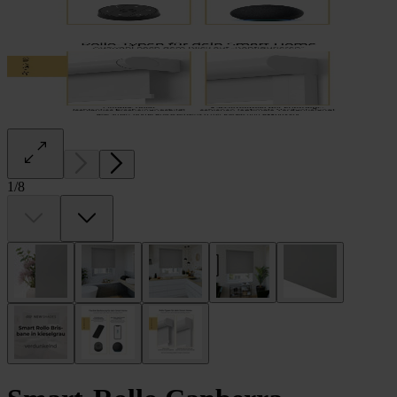
1
/
8