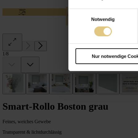
Einwilligungsauswahl
Notwendig
1
/
8
Nur notwendige Cook
Smart-Rollo Boston grau
Feines, weiches Gewebe
Transparent & lichtdurchlässig