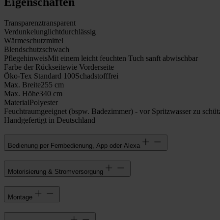
Eigenschaften
Transparenz
transparent
Verdunkelung
lichtdurchlässig
Wärmeschutz
mittel
Blendschutz
schwach
Pflegehinweis
Mit einem leicht feuchten Tuch sanft abwischbar
Farbe der Rückseite
wie Vorderseite
Öko-Tex Standard 100
Schadstofffrei
Max. Breite
255 cm
Max. Höhe
340 cm
Material
Polyester
Feuchtraumgeeignet (bspw. Badezimmer) - vor Spritzwasser zu schüt
Handgefertigt in Deutschland
Bedienung per Fernbedienung, App oder Alexa
Motorisierung & Stromversorgung
Montage