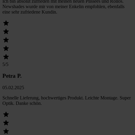
Ich bin absolut zufrieden mit meinen neuen Plissees und Rollos.
Newshades wurde mir von meiner Enkelin empfohlen, ebenfalls
eine sehr zufriedene Kundin.
5
/5
Petra P.
05.02.2025
Schnelle Lieferung, hochwertiges Produkt. Leichte Montage. Super
Optik. Danke schön.