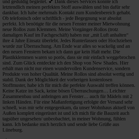
und geduldig begleitet. 💕 Dank dieses Services konnte ich
letztendlich meinen perfekten Stoff auswählen und bin dafür sehr
dankbar. Ich habe mehrmals Kontakt zum Kundenbereich gehabt.
Ob telefonisch oder schriftlich - jede Begegnung war absolut
perfekt. Ich benötigte für die neuen Fenster meiner Mietwohnung
neue Rollos zum Klemmen. Meine Vorgänger-Rollos (trotz
damaligen Kauf im Fachgeschäft) haben nur „mit Luft anhalten“
ihre 4 Jahre Einsatz überlebt. Jedes Runterlassen oder Hochziehen
wurde zur Überraschung. Am Ende war alles so wackelig und an
den neuen Fenstern bekam ich dann gar kein Halt mehr. Die
Plastikklemmen waren so porös, dass sie mir einfach weggebrochen
sind. Zum Glück entdeckte ich den Shop von New Shades. Hier
erhält man nicht nur einen wundervollen Kundenservice, sondern
Produkte von hoher Qualität. Meine Rollos sind absolut wertig und
stabil. Dank der Möglichkeit der vorherigen kostenlosen
Stoffmuster, habe ich für mich die perfekte Auswahl treffen können.
Keine Katze im Sack, keine bösen Überraschungen… Leichter
Zusammenbau und anbringen am Fenster… auch für Mädels mit 2
linken Händen. Für eine Maßanfertigung erfolgte der Versand sehr
schnell, was mir sehr entgegenkam, da unser Wohnhaus aktuell von
Außen komplett eingerüstet ist und ich mich für die Bauzeit auch
tagsüber ungesehen/ unbeobachtet, in meiner Wohnung, fühlen
kann. Ich bedanke mich herzlich und sende liebe Grüße aus
Lüneburg.