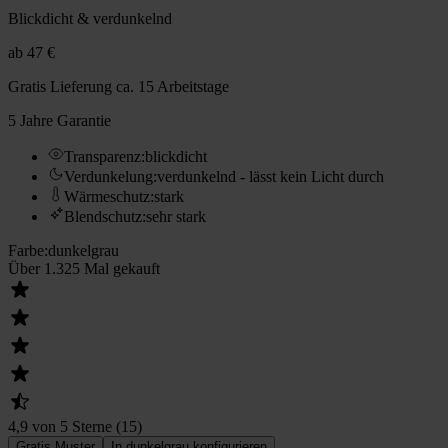
Blickdicht & verdunkelnd
ab
47 €
Gratis Lieferung
ca. 15 Arbeitstage
5 Jahre Garantie
Transparenz
:
blickdicht
Verdunkelung
:
verdunkelnd - lässt kein Licht durch
Wärmeschutz
:
stark
Blendschutz
:
sehr stark
Farbe
:
dunkelgrau
Über 1.325 Mal gekauft
4,9 von 5 Sterne
(
15
)
Gratis Muster
In dunkelgrau konfigurieren