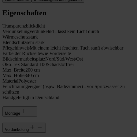
Eigenschaften
Transparenz
blickdicht
Verdunkelung
verdunkelnd - lässt kein Licht durch
Wärmeschutz
stark
Blendschutz
sehr stark
Pflegehinweis
Mit einem leicht feuchten Tuch sanft abwischbar
Farbe der Rückseite
wie Vorderseite
Bildschirmarbeitsplatz
Nord/Süd/West/Ost
Öko-Tex Standard 100
Schadstofffrei
Max. Breite
200 cm
Max. Höhe
340 cm
Material
Polyester
Feuchtraumgeeignet (bspw. Badezimmer) - vor Spritzwasser zu
schützen
Handgefertigt in Deutschland
Montage
Verdunkelung