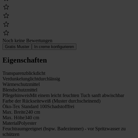
Noch keine Bewertungen
Gratis Muster
In creme konfigurieren
Eigenschaften
Transparenz
blickdicht
Verdunkelung
lichtdurchlässig
Wärmeschutz
mittel
Blendschutz
mittel
Pflegehinweis
Mit einem leicht feuchten Tuch sanft abwischbar
Farbe der Rückseite
weiß (Muster durchscheinend)
Öko-Tex Standard 100
Schadstofffrei
Max. Breite
240 cm
Max. Höhe
340 cm
Material
Polyester
Feuchtraumgeeignet (bspw. Badezimmer) - vor Spritzwasser zu
schützen