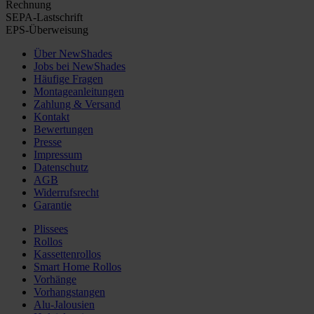
Rechnung
SEPA-Lastschrift
EPS-Überweisung
Über NewShades
Jobs bei NewShades
Häufige Fragen
Montageanleitungen
Zahlung & Versand
Kontakt
Bewertungen
Presse
Impressum
Datenschutz
AGB
Widerrufsrecht
Garantie
Plissees
Rollos
Kassettenrollos
Smart Home Rollos
Vorhänge
Vorhangstangen
Alu-Jalousien