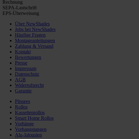
Rechnung
SEPA-Lastschrift
EPS-Überweisung
Über NewShades
Jobs bei NewShades
Häufige Fragen
Montageanleitungen
Zahlung & Versand
Kontakt
Bewertungen
Presse
Impressum
Datenschutz
AGB
Widerrufsrecht
Garantie
Plissees
Rollos
Kassettenrollos
Smart Home Rollos
Vorhänge
Vorhangstangen
Alu-Jalousien