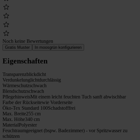
Noch keine Bewertungen
Gratis Muster
In moosgrün konfigurieren
Eigenschaften
Transparenz
blickdicht
Verdunkelung
lichtdurchlässig
Wärmeschutz
schwach
Blendschutz
schwach
Pflegehinweis
Mit einem leicht feuchten Tuch sanft abwischbar
Farbe der Rückseite
wie Vorderseite
Öko-Tex Standard 100
Schadstofffrei
Max. Breite
255 cm
Max. Höhe
340 cm
Material
Polyester
Feuchtraumgeeignet (bspw. Badezimmer) - vor Spritzwasser zu
schützen