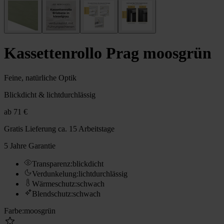
Kassettenrollo Prag moosgrün
Feine, natürliche Optik
Blickdicht & lichtdurchlässig
ab
71 €
Gratis Lieferung
ca. 15 Arbeitstage
5 Jahre Garantie
Transparenz
:
blickdicht
Verdunkelung
:
lichtdurchlässig
Wärmeschutz
:
schwach
Blendschutz
:
schwach
Farbe
:
moosgrün