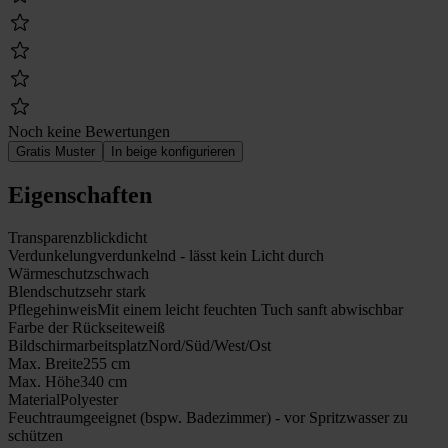
Noch keine Bewertungen
Gratis Muster
In beige konfigurieren
Eigenschaften
Transparenz
blickdicht
Verdunkelung
verdunkelnd - lässt kein Licht durch
Wärmeschutz
schwach
Blendschutz
sehr stark
Pflegehinweis
Mit einem leicht feuchten Tuch sanft abwischbar
Farbe der Rückseite
weiß
Bildschirmarbeitsplatz
Nord/Süd/West/Ost
Max. Breite
255 cm
Max. Höhe
340 cm
Material
Polyester
Feuchtraumgeeignet (bspw. Badezimmer) - vor Spritzwasser zu
schützen