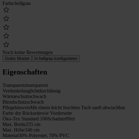
Farbe
:
hellgrau
Noch keine Bewertungen
Gratis Muster
In hellgrau konfigurieren
Eigenschaften
Transparenz
transparent
Verdunkelung
lichtdurchlässig
Wärmeschutz
schwach
Blendschutz
schwach
Pflegehinweis
Mit einem leicht feuchten Tuch sanft abwischbar
Farbe der Rückseite
wie Vorderseite
Öko-Tex Standard 100
Schadstofffrei
Max. Breite
255 cm
Max. Höhe
340 cm
Material
30% Polyester, 70% PVC