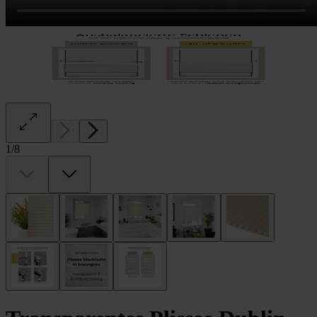
1
/
8