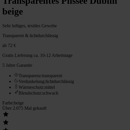
Transparentes Plissee Dublin
beige
Sehr luftiges, textiles Gewebe
Transparent & lichtdurchlässig
ab
72 €
Gratis Lieferung
ca. 10-12 Arbeitstage
5 Jahre Garantie
Transparenz
:
transparent
Verdunkelung
:
lichtdurchlässig
Wärmeschutz
:
mittel
Blendschutz
:
schwach
Farbe
:
beige
Über 2.075 Mal gekauft