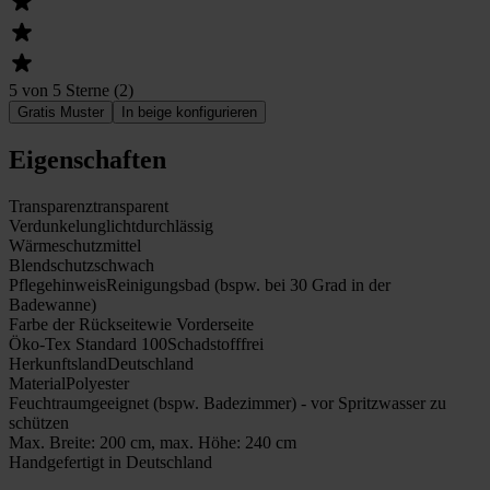
5 von 5 Sterne
(
2
)
Gratis Muster
In beige konfigurieren
Eigenschaften
Transparenz
transparent
Verdunkelung
lichtdurchlässig
Wärmeschutz
mittel
Blendschutz
schwach
Pflegehinweis
Reinigungsbad (bspw. bei 30 Grad in der
Badewanne)
Farbe der Rückseite
wie Vorderseite
Öko-Tex Standard 100
Schadstofffrei
Herkunftsland
Deutschland
Material
Polyester
Feuchtraumgeeignet (bspw. Badezimmer) - vor Spritzwasser zu
schützen
Max. Breite: 200 cm, max. Höhe: 240 cm
Handgefertigt in Deutschland