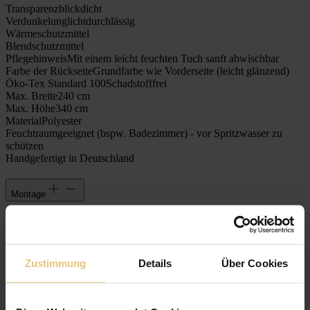
Transparenz
blickdicht
Verdunkelung
lichtdurchlässig
Wärmeschutz
mittel
Blendschutz
mittel
Pflegehinweis
Mit einem leicht feuchten Tuch sanft abwischbar
Farbe der Rückseite
Grundfarbe wie Vorderseite (leicht glänzend)
Öko-Tex Standard 100
Schadstofffrei
Max. Breite
240 cm
Max. Höhe
340 cm
Material
Polyester
Feuchtraumgeeignet (bspw. Badezimmer) - vor Spritzwasser zu
schützen
Handgefertigt in Deutschland
Montage
Qualitätsversprechen
Zustimmung
Details
Über Cookies
Kostenlose Stoffmuster