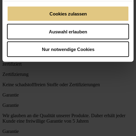
Hergestellt in Deutschland, jedes Produkt ein Unikat
Cookies zulassen
Herstellung
Keine transparente Produktionskette und Einheitsgrößen
Auswahl erlauben
Zertifizierung
Zertifizierung
Nur notwendige Cookies
Fast alle Stoffe sind nach Öko-Tex Standard 100: Schadstofffrei und
zertifiziert
Zertifizierung
Keine schadstofffreien Stoffe oder Zertifizierungen
Garantie
Garantie
Wir glauben an die Qualität unserer Produkte. Daher erhält jeder
Kunde eine freiwillige Garantie von 5 Jahren
Garantie