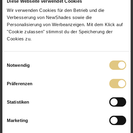
Diese Webseite verwendet Cookies
Wir verwenden Cookies für den Betrieb und die
Verbesserung von NewShades sowie die
Personalisierung von Werbeanzeigen. Mit dem Klick auf
"Cookie zulassen" stimmst du der Speicherung der
Cookies zu.
Bereits 150.000 zufriedene Kunden vertrauen auf unsere Qualität
Herkömmliche Hersteller
Einwilligungsauswahl
Notwendig
Montage
Montage
Präferenzen
Einfache und sichere Montage, für alle Fenster oder Türen geeignet
Montage
Statistiken
Schwierige Montage und schnellermüdendes Material
Herstellung
Marketing
Herstellung