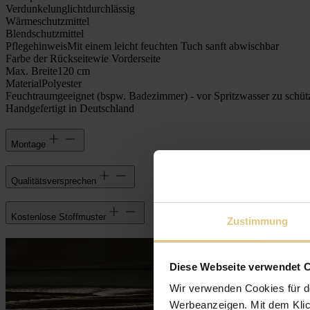
Verdunkelung
lichtdurchlässig
Wärmeschutz
mittel
Blendschutz
mittel
Pflegehinweis
Mit einem leicht feuchten Tuch sanft abwischbar
Farbe der Rückseite
wie Vorderseite
Max. Breite
120 cm
Material
Polyester
Feuchtraumgeeignet (bspw. Badezimmer) - vor Spritzwasser zu schüt
Handgefertigt in Deutschland
Montage
Qualitätsversprechen
Kostenlose Stoffmuster
Zustimmung
Diese Webseite verwendet 
Wir verwenden Cookies für d
Werbeanzeigen. Mit dem Klic