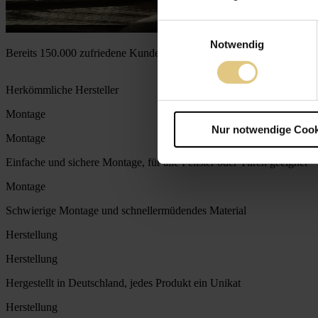
Einwilligungsauswahl
Notwendig
Bereits 150.000 zufriedene Kunden vertrauen auf unsere Qualität
Herkömmliche Hersteller
Montage
Nur notwendige Cook
Montage
Einfache und sichere Montage, für alle Fenster oder Türen geeignet
Montage
Schwierige Montage und schnellermüdendes Material
Herstellung
Herstellung
Hergestellt in Deutschland, jedes Produkt ein Unikat
Herstellung