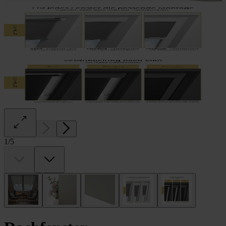
1
/
5