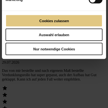
100% weiterempfohlen werden.
Cookies zulassen
Auswahl erlauben
5
/5
Nur notwendige Cookies
Eduard S.
29.07.2026
Das von mir bestellte und nach eigenem Maß bestellte
Verdunklungsrollo hat super gepasst, auch der Aufbau hat Gut
geklappt. Kann ich auf jeden Fall weiter empfehlen.