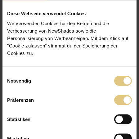
Diese Webseite verwendet Cookies
Wir verwenden Cookies für den Betrieb und die
5
/5
Verbesserung von NewShades sowie die
Personalisierung von Werbeanzeigen. Mit dem Klick auf
Luisa R.
"Cookie zulassen" stimmst du der Speicherung der
29.07.2026
Cookies zu.
Einwilligungsauswahl
Notwendig
Präferenzen
5
/5
Sandra S.
Statistiken
29.07.2026
Sehr gute Qualität, es ist deutlich kühler. Sehr zufrieden und kann zu
Marketing