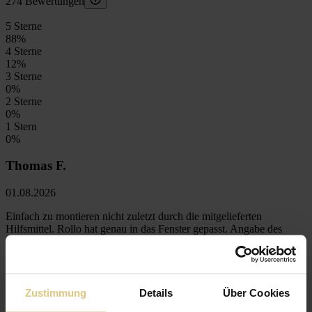
274 Bewertungen
5 Sterne
88
%
4 Sterne
12
%
3 Sterne
0
%
2 Sterne
0
%
1 Stern
0
%
Thomas F.
01.08.2026
Einfach zu montieren nicht zuletzt durch die mitgelieferten
Hilfsmittel. Rollo hat genau in das Fenster gepasst. Angabe des
Fenstertypen von Roto war hier der Schlüssel. Verdunklungseffekt
ist super.
Zustimmung
Details
Über Cookies