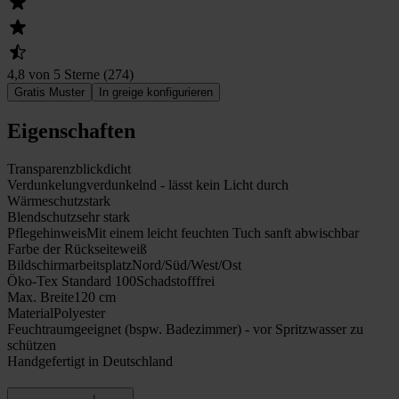
4,8 von 5 Sterne
(
274
)
Gratis Muster
In greige konfigurieren
Eigenschaften
Transparenz
blickdicht
Verdunkelung
verdunkelnd - lässt kein Licht durch
Wärmeschutz
stark
Blendschutz
sehr stark
Pflegehinweis
Mit einem leicht feuchten Tuch sanft abwischbar
Farbe der Rückseite
weiß
Bildschirmarbeitsplatz
Nord/Süd/West/Ost
Öko-Tex Standard 100
Schadstofffrei
Max. Breite
120 cm
Material
Polyester
Feuchtraumgeeignet (bspw. Badezimmer) - vor Spritzwasser zu
schützen
Handgefertigt in Deutschland